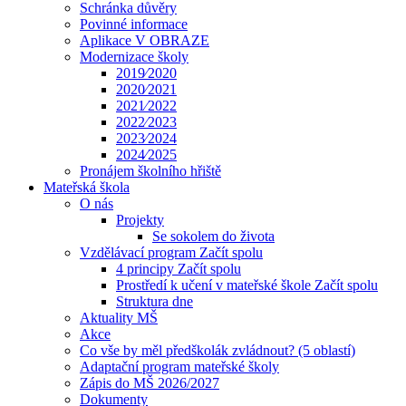
Schránka důvěry
Povinné informace
Aplikace V OBRAZE
Modernizace školy
2019⁄2020
2020⁄2021
2021⁄2022
2022⁄2023
2023⁄2024
2024⁄2025
Pronájem školního hřiště
Mateřská škola
O nás
Projekty
Se sokolem do života
Vzdělávací program Začít spolu
4 principy Začít spolu
Prostředí k učení v mateřské škole Začít spolu
Struktura dne
Aktuality MŠ
Akce
Co vše by měl předškolák zvládnout? (5 oblastí)
Adaptační program mateřské školy
Zápis do MŠ 2026/2027
Dokumenty