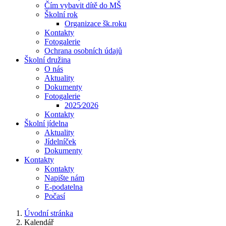
Čím vybavit dítě do MŠ
Školní rok
Organizace šk.roku
Kontakty
Fotogalerie
Ochrana osobních údajů
Školní družina
O nás
Aktuality
Dokumenty
Fotogalerie
2025⁄2026
Kontakty
Školní jídelna
Aktuality
Jídelníček
Dokumenty
Kontakty
Kontakty
Napište nám
E-podatelna
Počasí
Úvodní stránka
Kalendář