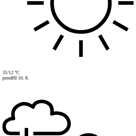
31/12 °C
pondělí
10. 8.