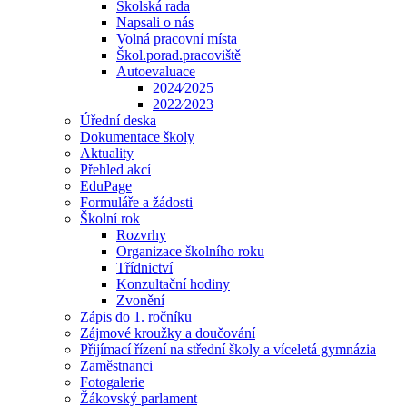
Školská rada
Napsali o nás
Volná pracovní místa
Škol.porad.pracoviště
Autoevaluace
2024⁄2025
2022⁄2023
Úřední deska
Dokumentace školy
Aktuality
Přehled akcí
EduPage
Formuláře a žádosti
Školní rok
Rozvrhy
Organizace školního roku
Třídnictví
Konzultační hodiny
Zvonění
Zápis do 1. ročníku
Zájmové kroužky a doučování
Přijímací řízení na střední školy a víceletá gymnázia
Zaměstnanci
Fotogalerie
Žákovský parlament