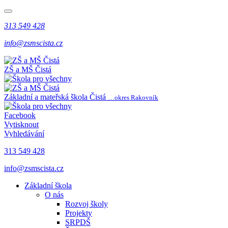
313 549 428
info@zsmscista.cz
ZŠ a MŠ Čistá
Základní a mateřská škola Čistá
…okres Rakovník
Facebook
Vytisknout
Vyhledávání
313 549 428
info@zsmscista.cz
Základní škola
O nás
Rozvoj školy
Projekty
SRPDŠ