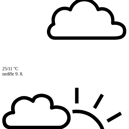
25/11 °C
neděle
9. 8.