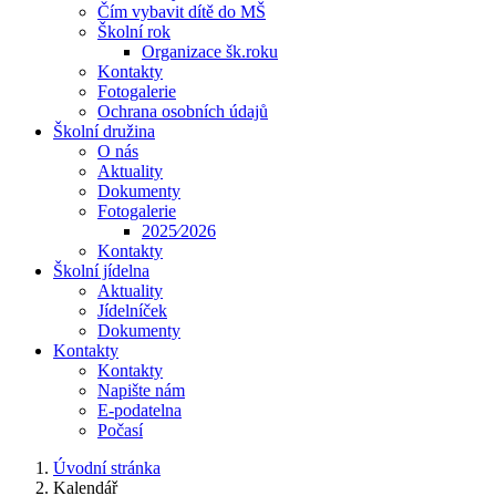
Čím vybavit dítě do MŠ
Školní rok
Organizace šk.roku
Kontakty
Fotogalerie
Ochrana osobních údajů
Školní družina
O nás
Aktuality
Dokumenty
Fotogalerie
2025⁄2026
Kontakty
Školní jídelna
Aktuality
Jídelníček
Dokumenty
Kontakty
Kontakty
Napište nám
E-podatelna
Počasí
Úvodní stránka
Kalendář