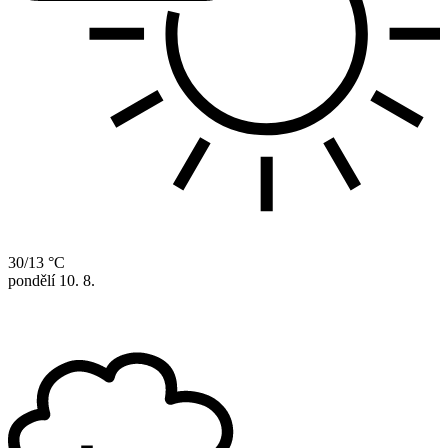
30/13 °C
pondělí
10. 8.