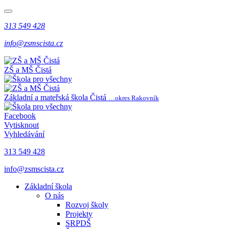
313 549 428
info@zsmscista.cz
ZŠ a MŠ Čistá
Základní a mateřská škola Čistá
…okres Rakovník
Facebook
Vytisknout
Vyhledávání
313 549 428
info@zsmscista.cz
Základní škola
O nás
Rozvoj školy
Projekty
SRPDŠ