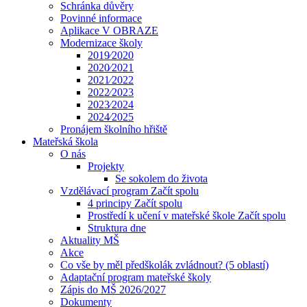
Schránka důvěry
Povinné informace
Aplikace V OBRAZE
Modernizace školy
2019⁄2020
2020⁄2021
2021⁄2022
2022⁄2023
2023⁄2024
2024⁄2025
Pronájem školního hřiště
Mateřská škola
O nás
Projekty
Se sokolem do života
Vzdělávací program Začít spolu
4 principy Začít spolu
Prostředí k učení v mateřské škole Začít spolu
Struktura dne
Aktuality MŠ
Akce
Co vše by měl předškolák zvládnout? (5 oblastí)
Adaptační program mateřské školy
Zápis do MŠ 2026/2027
Dokumenty