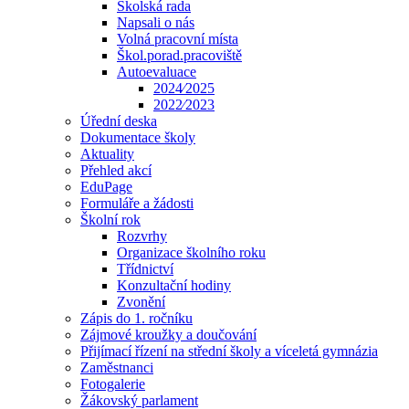
Školská rada
Napsali o nás
Volná pracovní místa
Škol.porad.pracoviště
Autoevaluace
2024⁄2025
2022⁄2023
Úřední deska
Dokumentace školy
Aktuality
Přehled akcí
EduPage
Formuláře a žádosti
Školní rok
Rozvrhy
Organizace školního roku
Třídnictví
Konzultační hodiny
Zvonění
Zápis do 1. ročníku
Zájmové kroužky a doučování
Přijímací řízení na střední školy a víceletá gymnázia
Zaměstnanci
Fotogalerie
Žákovský parlament