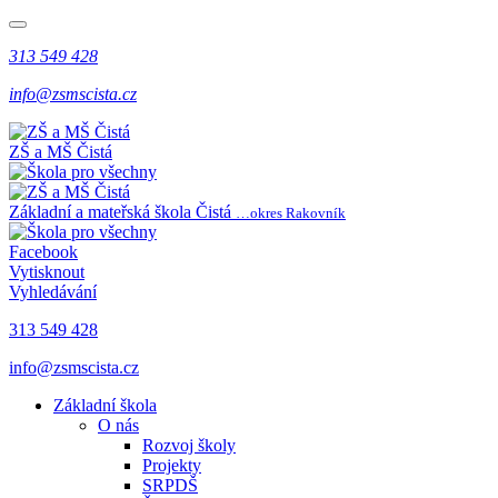
313 549 428
info@zsmscista.cz
ZŠ a MŠ Čistá
Základní a mateřská škola Čistá
…okres Rakovník
Facebook
Vytisknout
Vyhledávání
313 549 428
info@zsmscista.cz
Základní škola
O nás
Rozvoj školy
Projekty
SRPDŠ