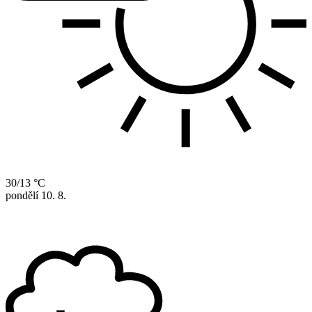
30/13 °C
pondělí
10. 8.