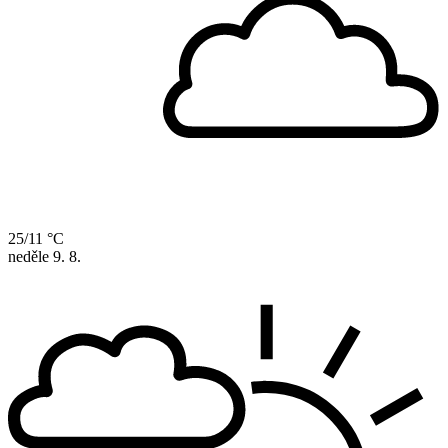
25/11 °C
neděle
9. 8.