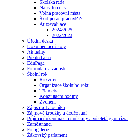
Školská rada
Napsali o nás
Volná pracovní místa
Škol.porad.pracoviště
Autoevaluace
2024⁄2025
2022⁄2023
Úřední deska
Dokumentace školy
Aktuality
Přehled akcí
EduPage
Formuláře a žádosti
Školní rok
Rozvrhy
Organizace školního roku
Třídnictví
Konzultační hodiny
Zvonění
Zápis do 1. ročníku
Zájmové kroužky a doučování
Přijímací řízení na střední školy a víceletá gymnázia
Zaměstnanci
Fotogalerie
Žákovský parlament