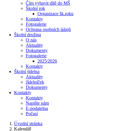
Čím vybavit dítě do MŠ
Školní rok
Organizace šk.roku
Kontakty
Fotogalerie
Ochrana osobních údajů
Školní družina
O nás
Aktuality
Dokumenty
Fotogalerie
2025⁄2026
Kontakty
Školní jídelna
Aktuality
Jídelníček
Dokumenty
Kontakty
Kontakty
Napište nám
E-podatelna
Počasí
Úvodní stránka
Kalendář