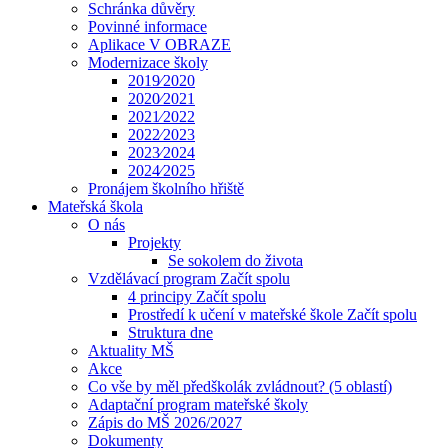
Schránka důvěry
Povinné informace
Aplikace V OBRAZE
Modernizace školy
2019⁄2020
2020⁄2021
2021⁄2022
2022⁄2023
2023⁄2024
2024⁄2025
Pronájem školního hřiště
Mateřská škola
O nás
Projekty
Se sokolem do života
Vzdělávací program Začít spolu
4 principy Začít spolu
Prostředí k učení v mateřské škole Začít spolu
Struktura dne
Aktuality MŠ
Akce
Co vše by měl předškolák zvládnout? (5 oblastí)
Adaptační program mateřské školy
Zápis do MŠ 2026/2027
Dokumenty