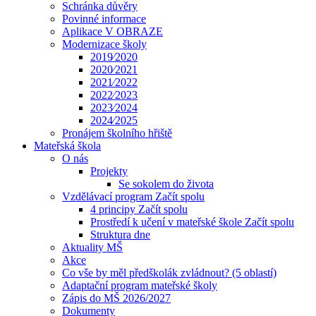
Schránka důvěry
Povinné informace
Aplikace V OBRAZE
Modernizace školy
2019⁄2020
2020⁄2021
2021⁄2022
2022⁄2023
2023⁄2024
2024⁄2025
Pronájem školního hřiště
Mateřská škola
O nás
Projekty
Se sokolem do života
Vzdělávací program Začít spolu
4 principy Začít spolu
Prostředí k učení v mateřské škole Začít spolu
Struktura dne
Aktuality MŠ
Akce
Co vše by měl předškolák zvládnout? (5 oblastí)
Adaptační program mateřské školy
Zápis do MŠ 2026/2027
Dokumenty