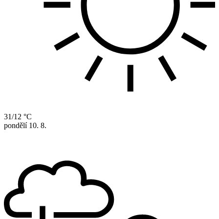
31/12 °C
pondělí
10. 8.