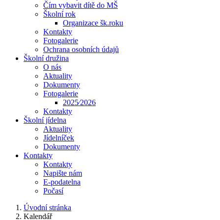
Čím vybavit dítě do MŠ
Školní rok
Organizace šk.roku
Kontakty
Fotogalerie
Ochrana osobních údajů
Školní družina
O nás
Aktuality
Dokumenty
Fotogalerie
2025⁄2026
Kontakty
Školní jídelna
Aktuality
Jídelníček
Dokumenty
Kontakty
Kontakty
Napište nám
E-podatelna
Počasí
Úvodní stránka
Kalendář