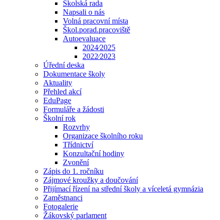
Školská rada
Napsali o nás
Volná pracovní místa
Škol.porad.pracoviště
Autoevaluace
2024⁄2025
2022⁄2023
Úřední deska
Dokumentace školy
Aktuality
Přehled akcí
EduPage
Formuláře a žádosti
Školní rok
Rozvrhy
Organizace školního roku
Třídnictví
Konzultační hodiny
Zvonění
Zápis do 1. ročníku
Zájmové kroužky a doučování
Přijímací řízení na střední školy a víceletá gymnázia
Zaměstnanci
Fotogalerie
Žákovský parlament