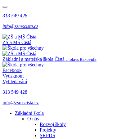
313 549 428
info@zsmscista.cz
ZŠ a MŠ Čistá
Základní a mateřská škola Čistá
…okres Rakovník
Facebook
Vytisknout
Vyhledávání
313 549 428
info@zsmscista.cz
Základní škola
O nás
Rozvoj školy
Projekty
SRPDŠ