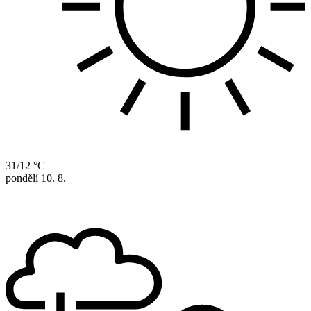
31/12 °C
pondělí
10. 8.