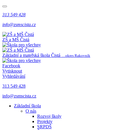
313 549 428
info@zsmscista.cz
ZŠ a MŠ Čistá
Základní a mateřská škola Čistá
…okres Rakovník
Facebook
Vytisknout
Vyhledávání
313 549 428
info@zsmscista.cz
Základní škola
O nás
Rozvoj školy
Projekty
SRPDŠ