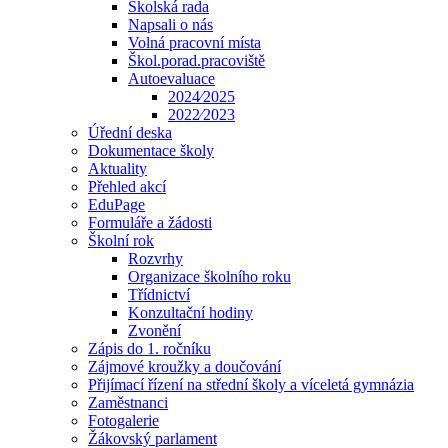
Školská rada
Napsali o nás
Volná pracovní místa
Škol.porad.pracoviště
Autoevaluace
2024⁄2025
2022⁄2023
Úřední deska
Dokumentace školy
Aktuality
Přehled akcí
EduPage
Formuláře a žádosti
Školní rok
Rozvrhy
Organizace školního roku
Třídnictví
Konzultační hodiny
Zvonění
Zápis do 1. ročníku
Zájmové kroužky a doučování
Přijímací řízení na střední školy a víceletá gymnázia
Zaměstnanci
Fotogalerie
Žákovský parlament