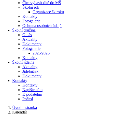
Čím vybavit dítě do MŠ
Školní rok
Organizace šk.roku
Kontakty
Fotogalerie
Ochrana osobních údajů
Školní družina
O nás
Aktuality
Dokumenty
Fotogalerie
2025⁄2026
Kontakty
Školní jídelna
Aktuality
Jídelníček
Dokumenty
Kontakty
Kontakty
Napište nám
E-podatelna
Počasí
Úvodní stránka
Kalendář