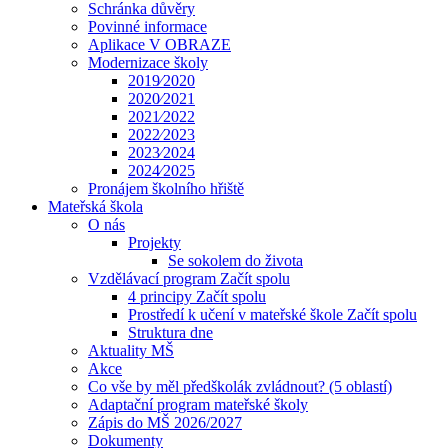
Schránka důvěry
Povinné informace
Aplikace V OBRAZE
Modernizace školy
2019⁄2020
2020⁄2021
2021⁄2022
2022⁄2023
2023⁄2024
2024⁄2025
Pronájem školního hřiště
Mateřská škola
O nás
Projekty
Se sokolem do života
Vzdělávací program Začít spolu
4 principy Začít spolu
Prostředí k učení v mateřské škole Začít spolu
Struktura dne
Aktuality MŠ
Akce
Co vše by měl předškolák zvládnout? (5 oblastí)
Adaptační program mateřské školy
Zápis do MŠ 2026/2027
Dokumenty