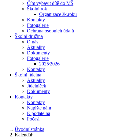
Čím vybavit dítě do MŠ
Školní rok
Organizace šk.roku
Kontakty
Fotogalerie
Ochrana osobních údajů
Školní družina
O nás
Aktuality
Dokumenty
Fotogalerie
2025⁄2026
Kontakty
Školní jídelna
Aktuality
Jídelníček
Dokumenty
Kontakty
Kontakty
Napište nám
E-podatelna
Počasí
Úvodní stránka
Kalendář