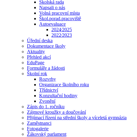
Školská rada
Napsali o nás
Volná pracovní místa
Škol.porad.pracoviště
Autoevaluace
2024⁄2025
2022⁄2023
Úřední deska
Dokumentace školy
Aktuality
Přehled akcí
EduPage
Formuláře a žádosti
Školní rok
Rozvrhy
Organizace školního roku
Třídnictví
Konzultační hodiny
Zvonění
Zápis do 1. ročníku
Zájmové kroužky a doučování
Přijímací řízení na střední školy a víceletá gymnázia
Zaměstnanci
Fotogalerie
Žákovský parlament