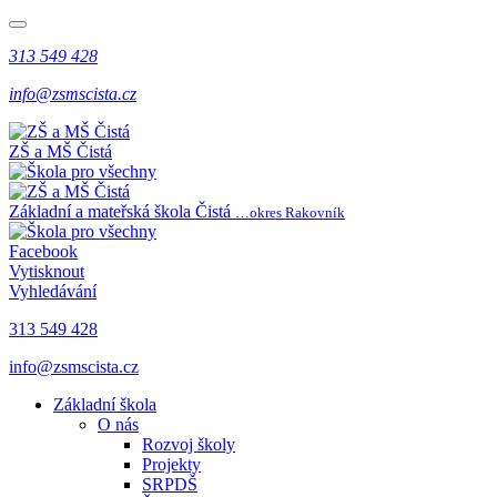
313 549 428
info@zsmscista.cz
ZŠ a MŠ Čistá
Základní a mateřská škola Čistá
…okres Rakovník
Facebook
Vytisknout
Vyhledávání
313 549 428
info@zsmscista.cz
Základní škola
O nás
Rozvoj školy
Projekty
SRPDŠ