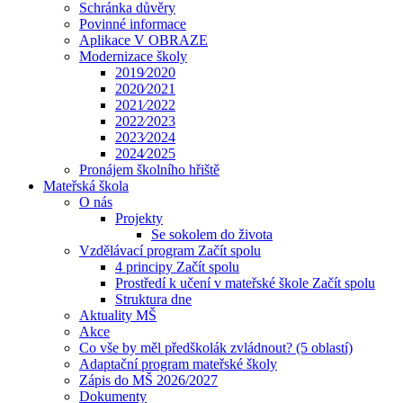
Schránka důvěry
Povinné informace
Aplikace V OBRAZE
Modernizace školy
2019⁄2020
2020⁄2021
2021⁄2022
2022⁄2023
2023⁄2024
2024⁄2025
Pronájem školního hřiště
Mateřská škola
O nás
Projekty
Se sokolem do života
Vzdělávací program Začít spolu
4 principy Začít spolu
Prostředí k učení v mateřské škole Začít spolu
Struktura dne
Aktuality MŠ
Akce
Co vše by měl předškolák zvládnout? (5 oblastí)
Adaptační program mateřské školy
Zápis do MŠ 2026/2027
Dokumenty