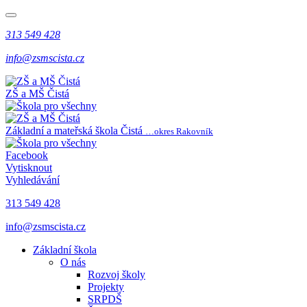
313 549 428
info@zsmscista.cz
ZŠ a MŠ Čistá
Základní a mateřská škola Čistá
…okres Rakovník
Facebook
Vytisknout
Vyhledávání
313 549 428
info@zsmscista.cz
Základní škola
O nás
Rozvoj školy
Projekty
SRPDŠ