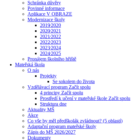
Schránka důvěry
Povinné informace
Aplikace V OBRAZE
Modernizace školy
2019⁄2020
2020⁄2021
2021⁄2022
2022⁄2023
2023⁄2024
2024⁄2025
Pronájem školního hřiště
Mateřská škola
O nás
Projekty
Se sokolem do života
Vzdělávací program Začít spolu
4 principy Začít spolu
Prostředí k učení v mateřské škole Začít spolu
Struktura dne
Aktuality MŠ
Akce
Co vše by měl předškolák zvládnout? (5 oblastí)
Adaptační program mateřské školy
Zápis do MŠ 2026/2027
Dokumenty