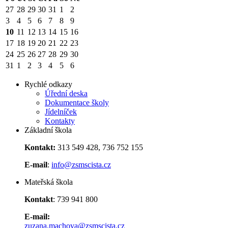
27
28
29
30
31
1
2
3
4
5
6
7
8
9
10
11
12
13
14
15
16
17
18
19
20
21
22
23
24
25
26
27
28
29
30
31
1
2
3
4
5
6
Rychlé odkazy
Úřední deska
Dokumentace školy
Jídelníček
Kontakty
Základní škola
Kontakt:
313 549 428, 736 752 155
E-mail
:
info@zsmscista.cz
Mateřská škola
Kontakt
: 739 941 800
E-mail:
zuzana.machova@zsmscista.cz