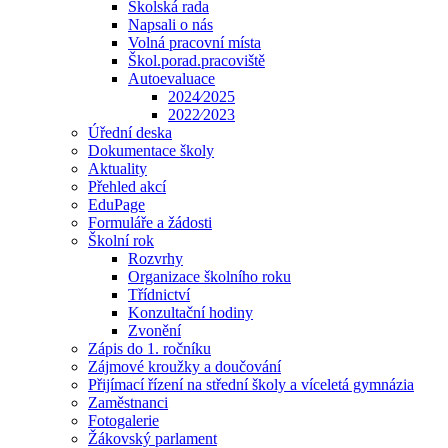
Školská rada
Napsali o nás
Volná pracovní místa
Škol.porad.pracoviště
Autoevaluace
2024⁄2025
2022⁄2023
Úřední deska
Dokumentace školy
Aktuality
Přehled akcí
EduPage
Formuláře a žádosti
Školní rok
Rozvrhy
Organizace školního roku
Třídnictví
Konzultační hodiny
Zvonění
Zápis do 1. ročníku
Zájmové kroužky a doučování
Přijímací řízení na střední školy a víceletá gymnázia
Zaměstnanci
Fotogalerie
Žákovský parlament