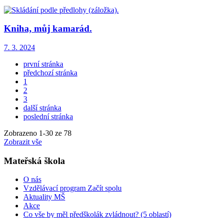
Kniha, můj kamarád.
7. 3. 2024
první stránka
předchozí stránka
1
2
3
další stránka
poslední stránka
Zobrazeno
1
-
30
ze 78
Zobrazit vše
Mateřská škola
O nás
Vzdělávací program Začít spolu
Aktuality MŠ
Akce
Co vše by měl předškolák zvládnout? (5 oblastí)