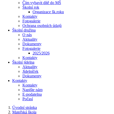
Čím vybavit dítě do MŠ
Školní rok
Organizace šk.roku
Kontakty
Fotogalerie
Ochrana osobních údajů
Školní družina
O nás
Aktuality
Dokumenty
Fotogalerie
2025⁄2026
Kontakty
Školní jídelna
Aktuality
Jídelníček
Dokumenty
Kontakty
Kontakty
Napište nám
E-podatelna
Počasí
Úvodní stránka
Mateřská škola