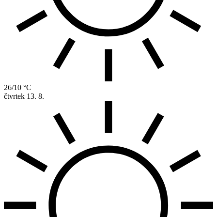
26/10 °C
čtvrtek
13. 8.