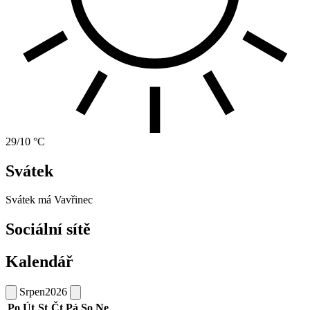
29/10 °C
Svátek
Svátek má
Vavřinec
Sociální sítě
Kalendář
Srpen
2026
Po
Út
St
Čt
Pá
So
Ne