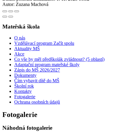
Autor:
Zuzana Machová
Mateřská škola
O nás
Vzdělávací program Začít spolu
Aktuality MŠ
Akce
Co vše by měl předškolák zvládnout? (5 oblastí)
Adaptační program mateřské školy
Zápis do MŠ 2026/2027
Dokumenty
Čím vybavit dítě do MŠ
Školní rok
Kontakty
Fotogalerie
Ochrana osobních údajů
Fotogalerie
Náhodná fotogalerie