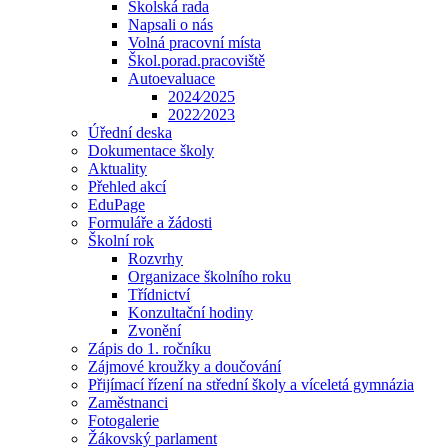
Školská rada
Napsali o nás
Volná pracovní místa
Škol.porad.pracoviště
Autoevaluace
2024⁄2025
2022⁄2023
Úřední deska
Dokumentace školy
Aktuality
Přehled akcí
EduPage
Formuláře a žádosti
Školní rok
Rozvrhy
Organizace školního roku
Třídnictví
Konzultační hodiny
Zvonění
Zápis do 1. ročníku
Zájmové kroužky a doučování
Přijímací řízení na střední školy a víceletá gymnázia
Zaměstnanci
Fotogalerie
Žákovský parlament