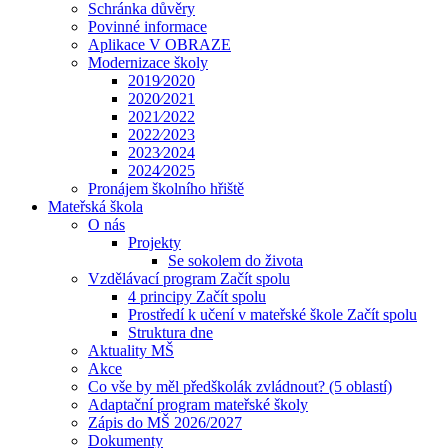
Schránka důvěry
Povinné informace
Aplikace V OBRAZE
Modernizace školy
2019⁄2020
2020⁄2021
2021⁄2022
2022⁄2023
2023⁄2024
2024⁄2025
Pronájem školního hřiště
Mateřská škola
O nás
Projekty
Se sokolem do života
Vzdělávací program Začít spolu
4 principy Začít spolu
Prostředí k učení v mateřské škole Začít spolu
Struktura dne
Aktuality MŠ
Akce
Co vše by měl předškolák zvládnout? (5 oblastí)
Adaptační program mateřské školy
Zápis do MŠ 2026/2027
Dokumenty