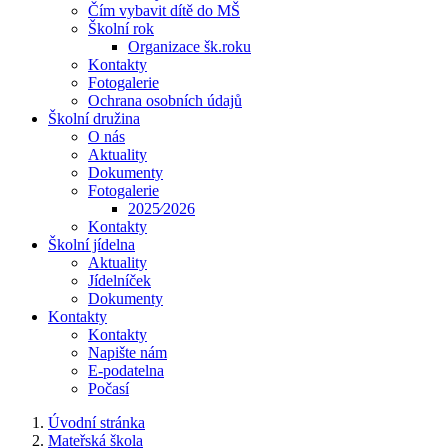
Čím vybavit dítě do MŠ
Školní rok
Organizace šk.roku
Kontakty
Fotogalerie
Ochrana osobních údajů
Školní družina
O nás
Aktuality
Dokumenty
Fotogalerie
2025⁄2026
Kontakty
Školní jídelna
Aktuality
Jídelníček
Dokumenty
Kontakty
Kontakty
Napište nám
E-podatelna
Počasí
Úvodní stránka
Mateřská škola