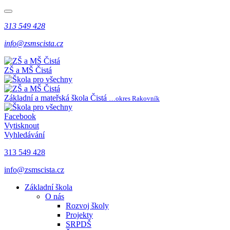
313 549 428
info@zsmscista.cz
ZŠ a MŠ Čistá
Základní a mateřská škola Čistá
…okres Rakovník
Facebook
Vytisknout
Vyhledávání
313 549 428
info@zsmscista.cz
Základní škola
O nás
Rozvoj školy
Projekty
SRPDŠ