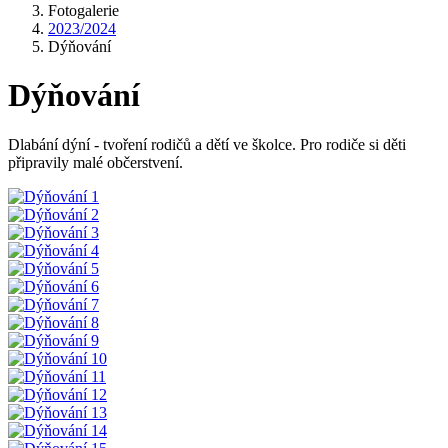
Fotogalerie
2023/2024
Dýňování
Dýňování
Dlabání dýní - tvoření rodičů a dětí ve školce. Pro rodiče si děti
připravily malé občerstvení.