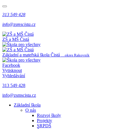
313 549 428
info@zsmscista.cz
ZŠ a MŠ Čistá
Základní a mateřská škola Čistá
…okres Rakovník
Facebook
Vytisknout
Vyhledávání
313 549 428
info@zsmscista.cz
Základní škola
O nás
Rozvoj školy
Projekty
SRPDŠ