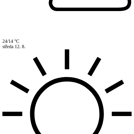
24/14 °C
středa
12. 8.