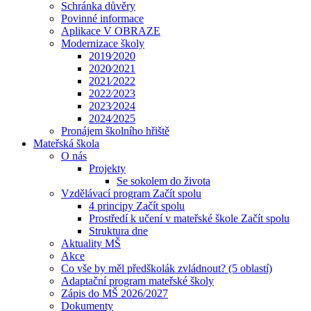
Schránka důvěry
Povinné informace
Aplikace V OBRAZE
Modernizace školy
2019⁄2020
2020⁄2021
2021⁄2022
2022⁄2023
2023⁄2024
2024⁄2025
Pronájem školního hřiště
Mateřská škola
O nás
Projekty
Se sokolem do života
Vzdělávací program Začít spolu
4 principy Začít spolu
Prostředí k učení v mateřské škole Začít spolu
Struktura dne
Aktuality MŠ
Akce
Co vše by měl předškolák zvládnout? (5 oblastí)
Adaptační program mateřské školy
Zápis do MŠ 2026/2027
Dokumenty