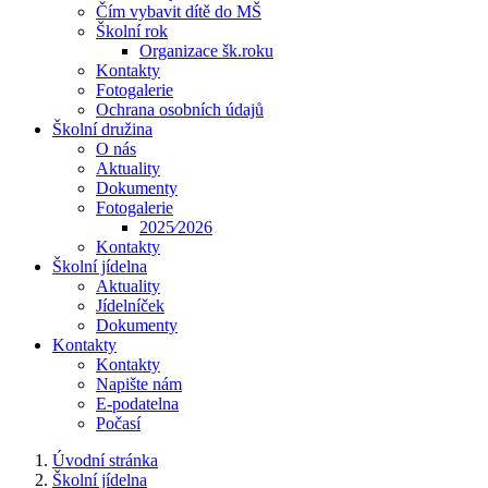
Čím vybavit dítě do MŠ
Školní rok
Organizace šk.roku
Kontakty
Fotogalerie
Ochrana osobních údajů
Školní družina
O nás
Aktuality
Dokumenty
Fotogalerie
2025⁄2026
Kontakty
Školní jídelna
Aktuality
Jídelníček
Dokumenty
Kontakty
Kontakty
Napište nám
E-podatelna
Počasí
Úvodní stránka
Školní jídelna