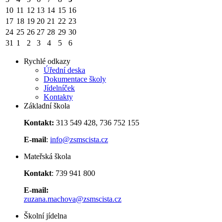
10
11
12
13
14
15
16
17
18
19
20
21
22
23
24
25
26
27
28
29
30
31
1
2
3
4
5
6
Rychlé odkazy
Úřední deska
Dokumentace školy
Jídelníček
Kontakty
Základní škola
Kontakt:
313 549 428, 736 752 155
E-mail
:
info@zsmscista.cz
Mateřská škola
Kontakt
: 739 941 800
E-mail:
zuzana.machova@zsmscista.cz
Školní jídelna