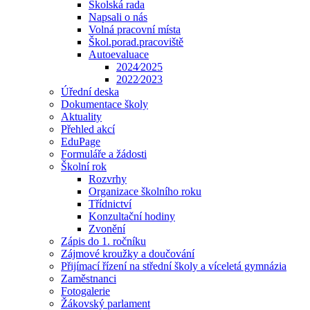
Školská rada
Napsali o nás
Volná pracovní místa
Škol.porad.pracoviště
Autoevaluace
2024⁄2025
2022⁄2023
Úřední deska
Dokumentace školy
Aktuality
Přehled akcí
EduPage
Formuláře a žádosti
Školní rok
Rozvrhy
Organizace školního roku
Třídnictví
Konzultační hodiny
Zvonění
Zápis do 1. ročníku
Zájmové kroužky a doučování
Přijímací řízení na střední školy a víceletá gymnázia
Zaměstnanci
Fotogalerie
Žákovský parlament