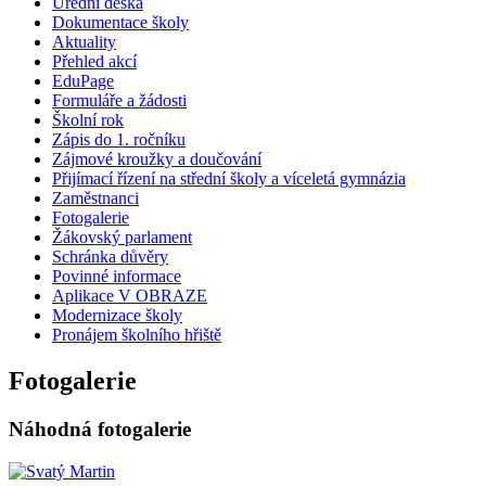
Úřední deska
Dokumentace školy
Aktuality
Přehled akcí
EduPage
Formuláře a žádosti
Školní rok
Zápis do 1. ročníku
Zájmové kroužky a doučování
Přijímací řízení na střední školy a víceletá gymnázia
Zaměstnanci
Fotogalerie
Žákovský parlament
Schránka důvěry
Povinné informace
Aplikace V OBRAZE
Modernizace školy
Pronájem školního hřiště
Fotogalerie
Náhodná fotogalerie