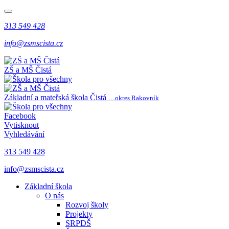
313 549 428
info@zsmscista.cz
ZŠ a MŠ Čistá
Základní a mateřská škola Čistá
…okres Rakovník
Facebook
Vytisknout
Vyhledávání
313 549 428
info@zsmscista.cz
Základní škola
O nás
Rozvoj školy
Projekty
SRPDŠ