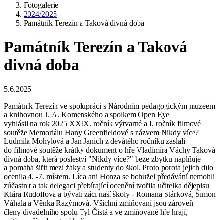
Fotogalerie
2024/2025
Památník Terezín a Taková divná doba
Památník Terezín a Taková
divná doba
5.6.2025
Památník Terezín ve spolupráci s Národním pedagogickým muzeem
a knihovnou J. A. Komenského a spolkem Open Eye
vyhlásil na rok 2025 XXIX. ročník výtvarné a I. ročník filmové
soutěže Memoriálu Hany Greenfieldové s názvem Nikdy více?
Ludmila Mohylová a Jan Janich z devátého ročníku zaslali
do filmové soutěže krátký dokument o hře Vladimíra Váchy Taková
divná doba, která posleství "Nikdy více?" beze zbytku naplňuje
a pomáhá šířit mezi žáky a studenty do škol. Proto porota jejich dílo
ocenila 4. -7. místem. Lída ani Honza se bohužel předávání nemohli
zúčastnit a tak delegaci přebírající ocenění tvořila učitelka dějepisu
Klára Rudolfová a bývalí žáci naší školy - Romana Stárková, Šimon
Váhala a Věnka Razýmová. Všichni zmiňovaní jsou zároveň
členy divadelního spolu Tyl Čistá a ve zmiňované hře hrají,