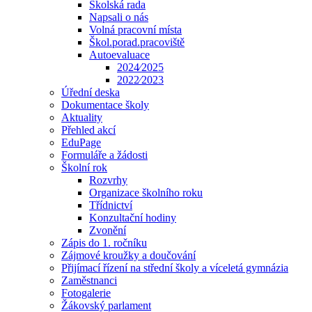
Školská rada
Napsali o nás
Volná pracovní místa
Škol.porad.pracoviště
Autoevaluace
2024⁄2025
2022⁄2023
Úřední deska
Dokumentace školy
Aktuality
Přehled akcí
EduPage
Formuláře a žádosti
Školní rok
Rozvrhy
Organizace školního roku
Třídnictví
Konzultační hodiny
Zvonění
Zápis do 1. ročníku
Zájmové kroužky a doučování
Přijímací řízení na střední školy a víceletá gymnázia
Zaměstnanci
Fotogalerie
Žákovský parlament