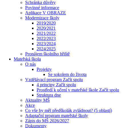
Schránka důvěry
Povinné informace
Aplikace V OBRAZE
Modernizace školy
2019⁄2020
2020⁄2021
2021⁄2022
2022⁄2023
2023⁄2024
2024⁄2025
Pronájem školního hřiště
Mateřská škola
O nás
Projekty
Se sokolem do života
Vzdělávací program Začít spolu
4 principy Začít spolu
Prostředí k učení v mateřské škole Začít spolu
Struktura dne
Aktuality MŠ
Akce
Co vše by měl předškolák zvládnout? (5 oblastí)
Adaptační program mateřské školy
Zápis do MŠ 2026/2027
Dokumenty