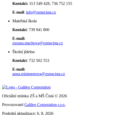
Kontakt:
313 549 428, 736 752 155
E-mail
:
info@zsmscista.cz
Mateřská škola
Kontakt
: 739 941 800
E-mail:
zuzana.machova@zsmscista.cz
Školní jídelna
Kontakt
: 732 502 553
E-mail:
anna.reiningerova@zsmscista.cz
Oficiální stránka ZŠ a MŠ Čistá © 2026
Provozovatel
Galileo Corporation s.r.o.
Poslední aktualizace: 6. 8. 2026