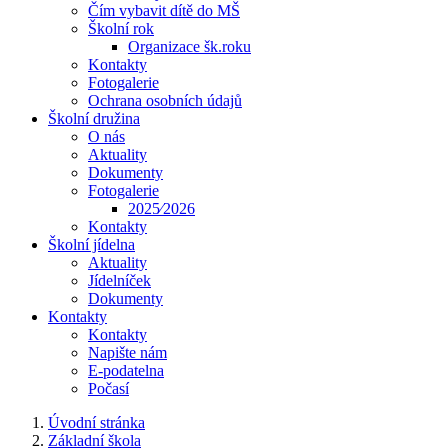
Čím vybavit dítě do MŠ
Školní rok
Organizace šk.roku
Kontakty
Fotogalerie
Ochrana osobních údajů
Školní družina
O nás
Aktuality
Dokumenty
Fotogalerie
2025⁄2026
Kontakty
Školní jídelna
Aktuality
Jídelníček
Dokumenty
Kontakty
Kontakty
Napište nám
E-podatelna
Počasí
Úvodní stránka
Základní škola