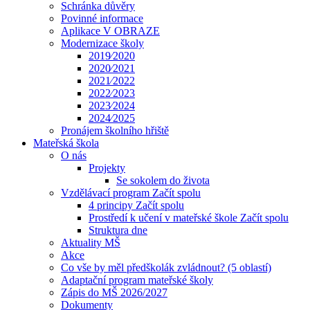
Schránka důvěry
Povinné informace
Aplikace V OBRAZE
Modernizace školy
2019⁄2020
2020⁄2021
2021⁄2022
2022⁄2023
2023⁄2024
2024⁄2025
Pronájem školního hřiště
Mateřská škola
O nás
Projekty
Se sokolem do života
Vzdělávací program Začít spolu
4 principy Začít spolu
Prostředí k učení v mateřské škole Začít spolu
Struktura dne
Aktuality MŠ
Akce
Co vše by měl předškolák zvládnout? (5 oblastí)
Adaptační program mateřské školy
Zápis do MŠ 2026/2027
Dokumenty