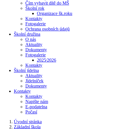
Čím vybavit dítě do MŠ
Školní rok
Organizace šk.roku
Kontakty
Fotogalerie
Ochrana osobních údajů
Školní družina
O nás
Aktuality
Dokumenty
Fotogalerie
2025⁄2026
Kontakty
Školní jídelna
Aktuality
Jídelníček
Dokumenty
Kontakty
Kontakty
Napište nám
E-podatelna
Počasí
Úvodní stránka
Základní škola