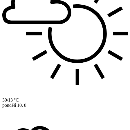
30/13 °C
pondělí
10. 8.