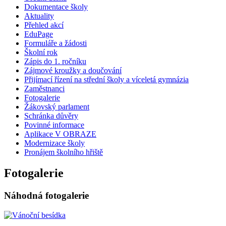
Dokumentace školy
Aktuality
Přehled akcí
EduPage
Formuláře a žádosti
Školní rok
Zápis do 1. ročníku
Zájmové kroužky a doučování
Přijímací řízení na střední školy a víceletá gymnázia
Zaměstnanci
Fotogalerie
Žákovský parlament
Schránka důvěry
Povinné informace
Aplikace V OBRAZE
Modernizace školy
Pronájem školního hřiště
Fotogalerie
Náhodná fotogalerie