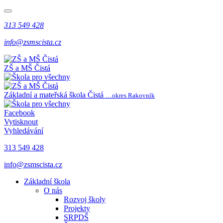
313 549 428
info@zsmscista.cz
ZŠ a MŠ Čistá
Základní a mateřská škola Čistá
…okres Rakovník
Facebook
Vytisknout
Vyhledávání
313 549 428
info@zsmscista.cz
Základní škola
O nás
Rozvoj školy
Projekty
SRPDŠ