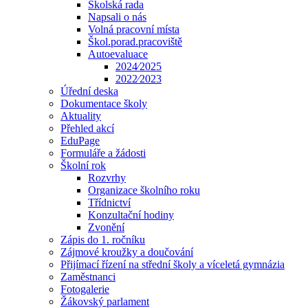
Školská rada
Napsali o nás
Volná pracovní místa
Škol.porad.pracoviště
Autoevaluace
2024⁄2025
2022⁄2023
Úřední deska
Dokumentace školy
Aktuality
Přehled akcí
EduPage
Formuláře a žádosti
Školní rok
Rozvrhy
Organizace školního roku
Třídnictví
Konzultační hodiny
Zvonění
Zápis do 1. ročníku
Zájmové kroužky a doučování
Přijímací řízení na střední školy a víceletá gymnázia
Zaměstnanci
Fotogalerie
Žákovský parlament