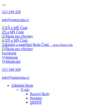
313 549 428
info@zsmscista.cz
ZŠ a MŠ Čistá
Základní a mateřská škola Čistá
…okres Rakovník
Facebook
Vytisknout
Vyhledávání
313 549 428
info@zsmscista.cz
Základní škola
O nás
Rozvoj školy
Projekty
SRPDŠ