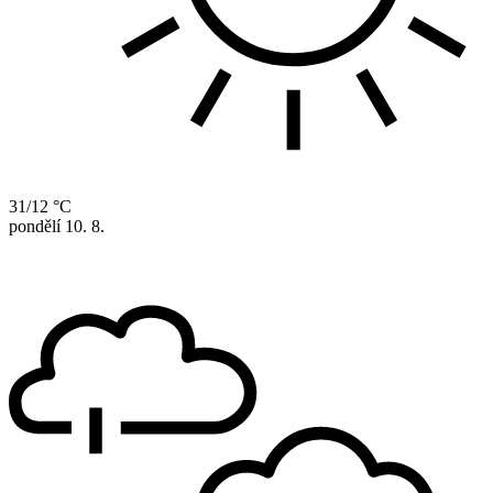
31/12 °C
pondělí
10. 8.