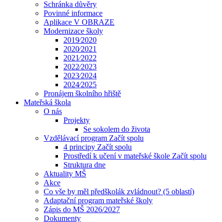
Schránka důvěry
Povinné informace
Aplikace V OBRAZE
Modernizace školy
2019⁄2020
2020⁄2021
2021⁄2022
2022⁄2023
2023⁄2024
2024⁄2025
Pronájem školního hřiště
Mateřská škola
O nás
Projekty
Se sokolem do života
Vzdělávací program Začít spolu
4 principy Začít spolu
Prostředí k učení v mateřské škole Začít spolu
Struktura dne
Aktuality MŠ
Akce
Co vše by měl předškolák zvládnout? (5 oblastí)
Adaptační program mateřské školy
Zápis do MŠ 2026/2027
Dokumenty