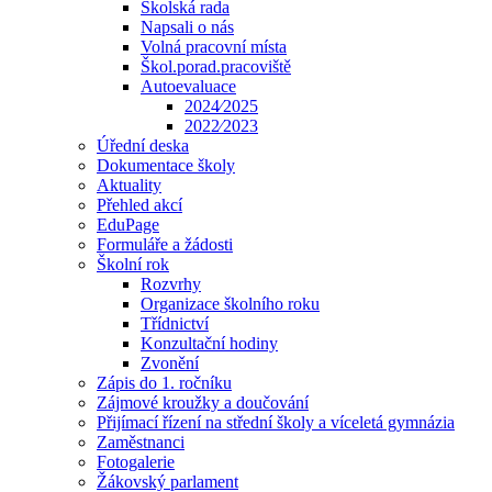
Školská rada
Napsali o nás
Volná pracovní místa
Škol.porad.pracoviště
Autoevaluace
2024⁄2025
2022⁄2023
Úřední deska
Dokumentace školy
Aktuality
Přehled akcí
EduPage
Formuláře a žádosti
Školní rok
Rozvrhy
Organizace školního roku
Třídnictví
Konzultační hodiny
Zvonění
Zápis do 1. ročníku
Zájmové kroužky a doučování
Přijímací řízení na střední školy a víceletá gymnázia
Zaměstnanci
Fotogalerie
Žákovský parlament