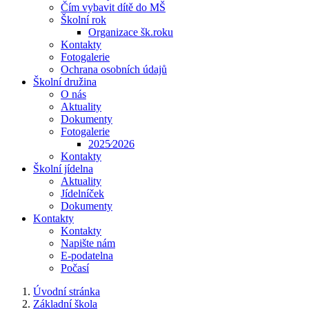
Čím vybavit dítě do MŠ
Školní rok
Organizace šk.roku
Kontakty
Fotogalerie
Ochrana osobních údajů
Školní družina
O nás
Aktuality
Dokumenty
Fotogalerie
2025⁄2026
Kontakty
Školní jídelna
Aktuality
Jídelníček
Dokumenty
Kontakty
Kontakty
Napište nám
E-podatelna
Počasí
Úvodní stránka
Základní škola