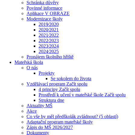
Schránka důvěry
Povinné informace
Aplikace V OBRAZE
Modernizace školy
2019⁄2020
2020⁄2021
2021⁄2022
2022⁄2023
2023⁄2024
2024⁄2025
Pronájem školního hřiště
Mateřská škola
O nás
Projekty
Se sokolem do života
Vzdělávací program Začít spolu
4 principy Začít spolu
Prostředí k učení v mateřské škole Začít spolu
Struktura dne
Aktuality MŠ
Akce
Co vše by měl předškolák zvládnout? (5 oblastí)
Adaptační program mateřské školy
Zápis do MŠ 2026/2027
Dokumenty