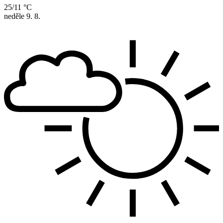
25/11 °C
neděle
9. 8.