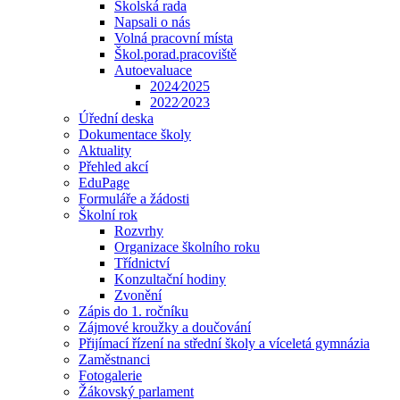
Školská rada
Napsali o nás
Volná pracovní místa
Škol.porad.pracoviště
Autoevaluace
2024⁄2025
2022⁄2023
Úřední deska
Dokumentace školy
Aktuality
Přehled akcí
EduPage
Formuláře a žádosti
Školní rok
Rozvrhy
Organizace školního roku
Třídnictví
Konzultační hodiny
Zvonění
Zápis do 1. ročníku
Zájmové kroužky a doučování
Přijímací řízení na střední školy a víceletá gymnázia
Zaměstnanci
Fotogalerie
Žákovský parlament