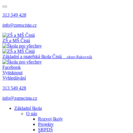
313 549 428
info@zsmscista.cz
ZŠ a MŠ Čistá
Základní a mateřská škola Čistá
…okres Rakovník
Facebook
Vytisknout
Vyhledávání
313 549 428
info@zsmscista.cz
Základní škola
O nás
Rozvoj školy
Projekty
SRPDŠ