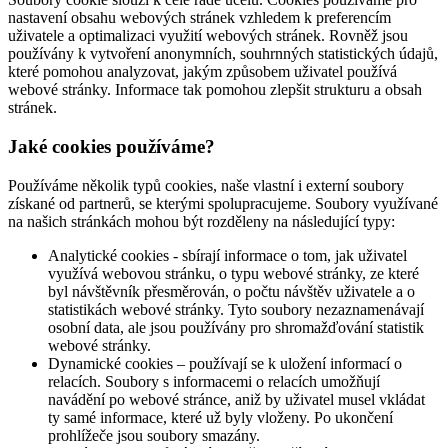
nastavení obsahu webových stránek vzhledem k preferencím
uživatele a optimalizaci využití webových stránek. Rovněž jsou
používány k vytvoření anonymních, souhrnných statistických údajů,
které pomohou analyzovat, jakým způsobem uživatel používá
webové stránky. Informace tak pomohou zlepšit strukturu a obsah
stránek.
Jaké cookies používáme?
Používáme několik typů cookies, naše vlastní i externí soubory
získané od partnerů, se kterými spolupracujeme. Soubory využívané
na našich stránkách mohou být rozděleny na následující typy:
Analytické cookies - sbírají informace o tom, jak uživatel
využívá webovou stránku, o typu webové stránky, ze které
byl návštěvník přesměrován, o počtu návštěv uživatele a o
statistikách webové stránky. Tyto soubory nezaznamenávají
osobní data, ale jsou používány pro shromažďování statistik
webové stránky.
Dynamické cookies – používají se k uložení informací o
relacích. Soubory s informacemi o relacích umožňují
navádění po webové stránce, aniž by uživatel musel vkládat
ty samé informace, které už byly vloženy. Po ukončení
prohlížeče jsou soubory smazány.