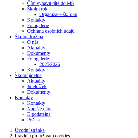
Čím vybavit dítě do MŠ
Školní rok
Organizace šk.roku
Kontakty
Fotogalerie
Ochrana osobních údajů
Školní družina
O nás
Aktuality
Dokumenty
Fotogalerie
2025⁄2026
Kontakty
Školní jídelna
Aktuality
Jídelníček
Dokumenty
Kontakty
Kontakty
Napište nám
E-podatelna
Počasí
Úvodní stránka
Pravidla pro užívání cookies