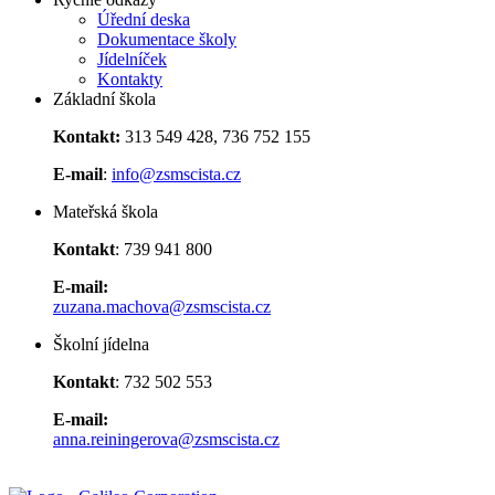
Úřední deska
Dokumentace školy
Jídelníček
Kontakty
Základní škola
Kontakt:
313 549 428, 736 752 155
E-mail
:
info@zsmscista.cz
Mateřská škola
Kontakt
: 739 941 800
E-mail:
zuzana.machova@zsmscista.cz
Školní jídelna
Kontakt
: 732 502 553
E-mail:
anna.reiningerova@zsmscista.cz