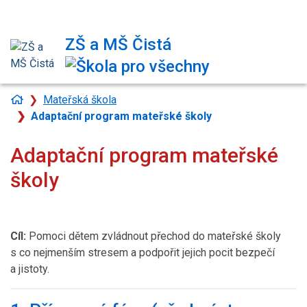
313 549 428
ZŠ a MŠ Čistá
info@zsmscista.cz
Úvodní
Mateřská škola
stránka
Adaptační program mateřské školy
Adaptační program mateřské
školy
Cíl:
Pomoci dětem zvládnout přechod do mateřské školy
s co nejmenším stresem a podpořit jejich pocit bezpečí
a jistoty.