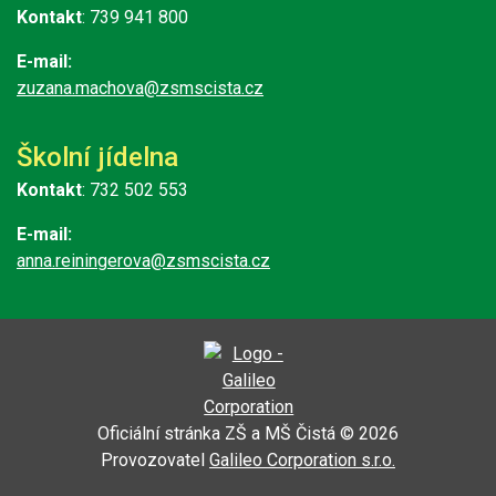
Kontakt
: 739 941 800
E-mail:
zuzana.machova@zsmscista.cz
Školní jídelna
Kontakt
: 732 502 553
E-mail:
anna.reiningerova@zsmscista.cz
Oficiální stránka ZŠ a MŠ Čistá © 2026
Provozovatel
Galileo Corporation s.r.o.