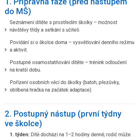
1. Přípravná fáze (před nástupem
do MŠ)
Seznámení dítěte s prostředím školky – možnost
návštěvy třídy a setkání s učiteli.
Povídání si o školce doma – vysvětlování denního režimu
a aktivit.
Postupné osamostatňování dítěte – trénink odloučení
na kratší dobu.
Pořízení osobních věcí do školky (batoh, přezůvky,
oblíbená hračka na začátek adaptace).
2. Postupný nástup (první týdny
ve školce)
1. týden:
Dítě dochází na 1–2 hodiny denně; rodič může