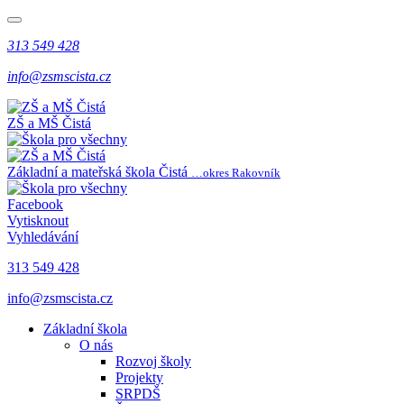
313 549 428
info@zsmscista.cz
ZŠ a MŠ Čistá
Základní a mateřská škola Čistá
…okres Rakovník
Facebook
Vytisknout
Vyhledávání
313 549 428
info@zsmscista.cz
Základní škola
O nás
Rozvoj školy
Projekty
SRPDŠ