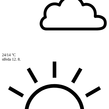
24/14 °C
středa
12. 8.