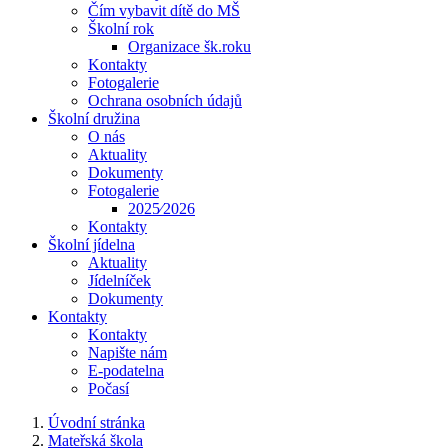
Čím vybavit dítě do MŠ
Školní rok
Organizace šk.roku
Kontakty
Fotogalerie
Ochrana osobních údajů
Školní družina
O nás
Aktuality
Dokumenty
Fotogalerie
2025⁄2026
Kontakty
Školní jídelna
Aktuality
Jídelníček
Dokumenty
Kontakty
Kontakty
Napište nám
E-podatelna
Počasí
Úvodní stránka
Mateřská škola