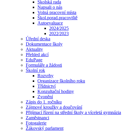
Školská rada
Napsali o nás
Volná pracovní místa
Škol.porad.pracoviště
Autoevaluace
2024⁄2025
2022⁄2023
Úřední deska
Dokumentace školy
Aktuality
Přehled akcí
EduPage
Formuláře a žádosti
Školní rok
Rozvrhy
Organizace školního roku
Třídnictví
Konzultační hodiny
Zvonění
Zápis do 1. ročníku
Zájmové kroužky a doučování
Přijímací řízení na střední školy a víceletá gymnázia
Zaměstnanci
Fotogalerie
Žákovský parlament