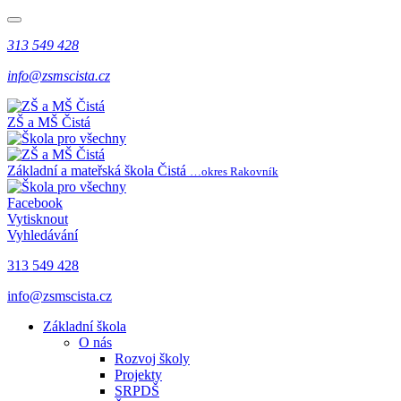
313 549 428
info@zsmscista.cz
ZŠ a MŠ Čistá
Základní a mateřská škola Čistá
…okres Rakovník
Facebook
Vytisknout
Vyhledávání
313 549 428
info@zsmscista.cz
Základní škola
O nás
Rozvoj školy
Projekty
SRPDŠ