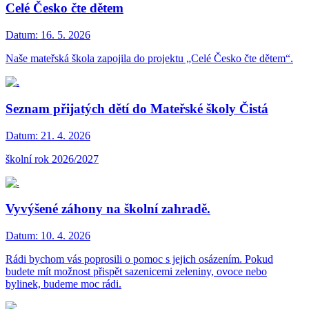
Celé Česko čte dětem
Datum:
16. 5. 2026
Naše mateřská škola zapojila do projektu „Celé Česko čte dětem“.
Seznam přijatých dětí do Mateřské školy Čistá
Datum:
21. 4. 2026
školní rok 2026/2027
Vyvýšené záhony na školní zahradě.
Datum:
10. 4. 2026
Rádi bychom vás poprosili o pomoc s jejich osázením. Pokud
budete mít možnost přispět sazenicemi zeleniny, ovoce nebo
bylinek, budeme moc rádi.