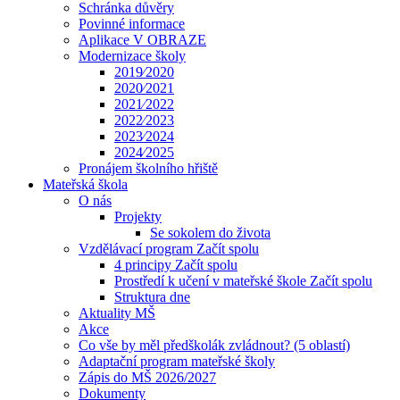
Schránka důvěry
Povinné informace
Aplikace V OBRAZE
Modernizace školy
2019⁄2020
2020⁄2021
2021⁄2022
2022⁄2023
2023⁄2024
2024⁄2025
Pronájem školního hřiště
Mateřská škola
O nás
Projekty
Se sokolem do života
Vzdělávací program Začít spolu
4 principy Začít spolu
Prostředí k učení v mateřské škole Začít spolu
Struktura dne
Aktuality MŠ
Akce
Co vše by měl předškolák zvládnout? (5 oblastí)
Adaptační program mateřské školy
Zápis do MŠ 2026/2027
Dokumenty