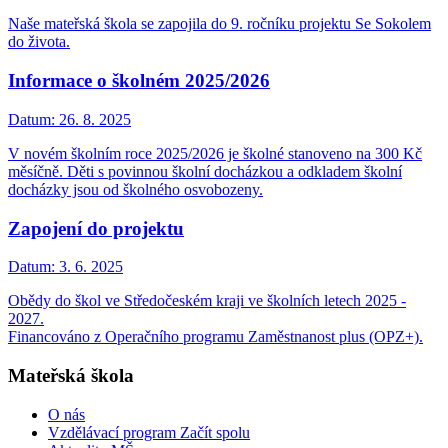
Naše mateřská škola se zapojila do 9. ročníku projektu Se Sokolem
do života.
Informace o školném 2025/2026
Datum:
26. 8. 2025
V novém školním roce 2025/2026 je školné stanoveno na 300 Kč
měsíčně. Děti s povinnou školní docházkou a odkladem školní
docházky jsou od školného osvobozeny.
Zapojení do projektu
Datum:
3. 6. 2025
Obědy do škol ve Středočeském kraji ve školních letech 2025 -
2027.
Financováno z Operačního programu Zaměstnanost plus (OPZ+).
Mateřská škola
O nás
Vzdělávací program Začít spolu