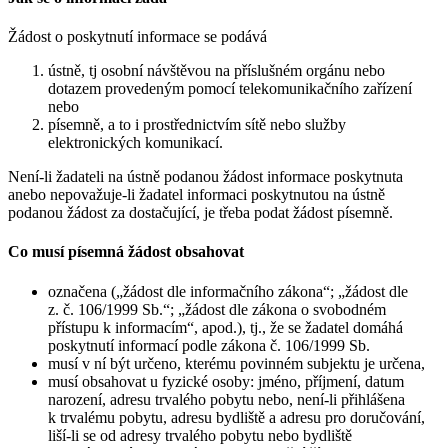
Žádost o poskytnutí informace se podává
ústně, tj osobní návštěvou na příslušném orgánu nebo
dotazem provedeným pomocí telekomunikačního zařízení
nebo
písemně, a to i prostřednictvím sítě nebo služby
elektronických komunikací.
Není-li žadateli na ústně podanou žádost informace poskytnuta
anebo nepovažuje-li žadatel informaci poskytnutou na ústně
podanou žádost za dostačující, je třeba podat žádost písemně.
Co musí písemná žádost obsahovat
označena („žádost dle informačního zákona“; „žádost dle
z. č. 106/1999 Sb.“; „žádost dle zákona o svobodném
přístupu k informacím“, apod.), tj., že se žadatel domáhá
poskytnutí informací podle zákona č. 106/1999 Sb.
musí v ní být určeno, kterému povinném subjektu je určena,
musí obsahovat u fyzické osoby: jméno, příjmení, datum
narození, adresu trvalého pobytu nebo, není-li přihlášena
k trvalému pobytu, adresu bydliště a adresu pro doručování,
liší-li se od adresy trvalého pobytu nebo bydliště