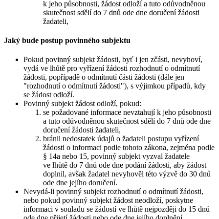
k jeho působnosti, žádost odloží a tuto odůvodněnou
skutečnost sdělí do 7 dnů ode dne doručení žádosti
žadateli,
Jaký bude postup povinného subjektu
Pokud povinný subjekt žádosti, byť i jen zčásti, nevyhoví,
vydá ve lhůtě pro vyřízení žádosti rozhodnutí o odmítnutí
žádosti, popřípadě o odmítnutí části žádosti (dále jen
"rozhodnutí o odmítnutí žádosti"), s výjimkou případů, kdy
se žádost odloží.
Povinný subjekt žádost odloží, pokud:
se požadované informace nevztahují k jeho působnosti
a tuto odůvodněnou skutečnost sdělí do 7 dnů ode dne
doručení žádosti žadateli,
bránil nedostatek údajů o žadateli postupu vyřízení
žádosti o informaci podle tohoto zákona, zejména podle
§ 14a nebo 15, povinný subjekt vyzval žadatele
ve lhůtě do 7 dnů ode dne podání žádosti, aby žádost
doplnil, avšak žadatel nevyhověl této výzvě do 30 dnů
ode dne jejího doručení.
Nevydá-li povinný subjekt rozhodnutí o odmítnutí žádosti,
nebo pokud povinný subjekt žádost neodloží, poskytne
informaci v souladu se žádostí ve lhůtě nejpozději do 15 dnů
ode dne přijetí žádosti nebo ode dne jejího doplnění.