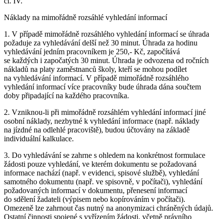
čl. IV.
Náklady na mimořádně rozsáhlé vyhledání informací
1. V případě mimořádně rozsáhlého vyhledání informací se úhrada
požaduje za vyhledávání delší než 30 minut. Úhrada za hodinu
vyhledávání jedním pracovníkem je 250,- Kč, započítává
se každých i započatých 30 minut. Úhrada je odvozena od ročních
nákladů na platy zaměstnanců školy, kteří se mohou podílet
na vyhledávání informací. V případě mimořádně rozsáhlého
vyhledání informací více pracovníky bude úhrada dána součtem
doby připadající na každého pracovníka.
2. Vzniknou-li při mimořádně rozsáhlém vyhledání informací jiné
osobní náklady, nezbytné k vyhledání informace (např. náklady
na jízdné na odlehlé pracoviště), budou účtovány na základě
individuální kalkulace.
3. Do vyhledávání se zahrne s ohledem na konkrétnost formulace
žádosti pouze vyhledání, ve kterém dokumentu se požadovaná
informace nachází (např. v evidenci, spisové službě), vyhledání
samotného dokumentu (např. ve spisovně, v počítači), vyhledání
požadovaných informací v dokumentu, přenesení informací
do sdělení žadateli (výpisem nebo kopírováním v počítači).
Omezeně lze zahrnout čas nutný na anonymizaci chráněných údajů.
Ostatní činnosti spojené s vyřízením žádosti, včetně právního