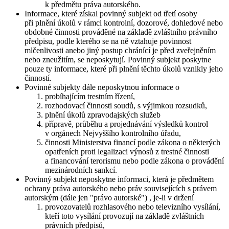
k předmětu práva autorského.
Informace, které získal povinný subjekt od třetí osoby
při plnění úkolů v rámci kontrolní, dozorové, dohledové nebo
obdobné činnosti prováděné na základě zvláštního právního
předpisu, podle kterého se na ně vztahuje povinnost
mlčenlivosti anebo jiný postup chránící je před zveřejněním
nebo zneužitím, se neposkytují. Povinný subjekt poskytne
pouze ty informace, které při plnění těchto úkolů vznikly jeho
činností.
Povinné subjekty dále neposkytnou informace o
probíhajícím trestním řízení,
rozhodovací činnosti soudů, s výjimkou rozsudků,
plnění úkolů zpravodajských služeb
přípravě, průběhu a projednávání výsledků kontrol
v orgánech Nejvyššího kontrolního úřadu,
činnosti Ministerstva financí podle zákona o některých
opatřeních proti legalizaci výnosů z trestné činnosti
a financování terorismu nebo podle zákona o provádění
mezinárodních sankcí.
Povinný subjekt neposkytne informaci, která je předmětem
ochrany práva autorského nebo práv souvisejících s právem
autorským (dále jen "právo autorské") , je-li v držení
provozovatelů rozhlasového nebo televizního vysílání,
kteří toto vysílání provozují na základě zvláštních
právních předpisů,