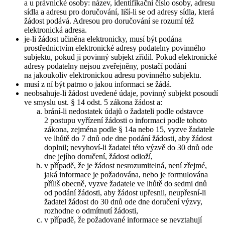
a u právnické osoby: název, identifikační číslo osoby, adresu
sídla a adresu pro doručování, liší-li se od adresy sídla, která
žádost podává. Adresou pro doručování se rozumí též
elektronická adresa.
je-li žádost učiněna elektronicky, musí být podána
prostřednictvím elektronické adresy podatelny povinného
subjektu, pokud ji povinný subjekt zřídil. Pokud elektronické
adresy podatelny nejsou zveřejněny, postačí podání
na jakoukoliv elektronickou adresu povinného subjektu.
musí z ní být patrno o jakou informaci se žádá.
neobsahuje-li žádost uvedené údaje, povinný subjekt posoudí
ve smyslu ust. § 14 odst. 5 zákona žádost a:
brání-li nedostatek údajů o žadateli podle odstavce
2 postupu vyřízení žádosti o informaci podle tohoto
zákona, zejména podle § 14a nebo 15, vyzve žadatele
ve lhůtě do 7 dnů ode dne podání žádosti, aby žádost
doplnil; nevyhoví-li žadatel této výzvě do 30 dnů ode
dne jejího doručení, žádost odloží,
v případě, že je žádost nesrozumitelná, není zřejmé,
jaká informace je požadována, nebo je formulována
příliš obecně, vyzve žadatele ve lhůtě do sedmi dnů
od podání žádosti, aby žádost upřesnil, neupřesní-li
žadatel žádost do 30 dnů ode dne doručení výzvy,
rozhodne o odmítnutí žádosti,
v případě, že požadované informace se nevztahují