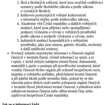
škol a školských zařízení, které jsou součástí vzdělávací
soustavy podle školského zákona a podle zákona
o vysokých školách,
knihoven poskytujících veřejné knihovnické
a informační služby podle knihovního zákona,
Akademie věd České republiky a dalších veřejných
institucí, které jsou příjemci nebo spolupříjemci
podpory výzkumu a vývoje z veřejných prostředků
podle zákona o podpoře výzkumu a vývoje, nebo
kulturních institucí hospodařících s veřejnými
prostředky, jako jsou muzea, galerie, divadla, orchestry
a další umělecké soubory.
Povinný subjekt neposkytne informaci o činnosti orgánů
činných v trestním řízení, včetně informací ze spisů, a to
i spisů, v nichž nebylo zahájeno trestní řízení, dokumentů,
materiálů a zpráv o postupu při prověřování oznámení, které
vznikly činností těchto orgánů při ochraně bezpečnosti osob,
majetku a veřejného pořádku, předcházení trestné činnosti
a při plnění úkolů podle trestního řádu, pokud by se tím
ohrozila práva třetích osob anebo schopnost orgánů činných
v trestním řízení předcházet trestné činnosti, vyhledávat nebo
odhalovat trestnou činnost nebo stíhat trestné činy nebo
zajišťovat bezpečnost České republiky.
Jak se o informaci žádá