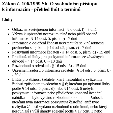
Zákon č. 106/1999 Sb. O svobodném přístupu
k informacím - přehled lhůt a termínů
Lhůty
Odkaz na zveřejněnou informaci - § 6 odst. l) - 7 dnů
Výzva k upřesnění nesrozumitelné nebo příliš obecné
informace - § 14 odst. 5, písm. b) - 7 dnů
Informace o odložení žádosti nevztahující se k působnosti
povinného subjektu - § 14 odst.5, písm. c) - 7 dnů
Poskytnutí informace žadateli - § 14 odst. 5, písm. d) - 15 dnů
Prodloužení lhůty pro poskytnutí informace ze závažných
důvodů - § 14 odst. 6) - 10 dnů
Rozhodnutí o odvolání - § 16 odst. 3) - 15 dnů
Upřesnění žádosti o informaci žadatele - § 14 odst. 5, písm. b)
- 30 dnů
Lhůta pro stížnost žadatele, který nesouhlasí s vyřízením
žádosti způsobem uvedeným v § 6; kterému po uplynutí lhůty
podle § 14 odst. 5 písm. d) nebo §14 odst. 6 nebyla
poskytnuta informace nebo předložena konečná licenční
nabídka a nebylo vydáno rozhodnutí o odmítnutí žádosti;
kterému byla informace poskytnuta částečně, aniž bylo
o zbytku žádosti vydáno rozhodnutí o odmítnutí, nebo který
nesouhlasí s výší úhrady sdělené podle § 17 odst. 3 nebo