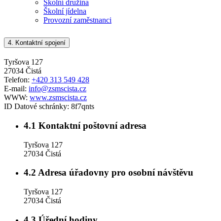
Školní družina
Školní jídelna
Provozní zaměstnanci
4.
Kontaktní spojení
Tyršova 127
27034 Čistá
Telefon:
+420 313 549 428
E-mail:
info@zsmscista.cz
WWW:
www.zsmscista.cz
ID Datové schránky:
8f7qnts
4.1
Kontaktní poštovní adresa
Tyršova 127
27034 Čistá
4.2
Adresa úřadovny pro osobní návštěvu
Tyršova 127
27034 Čistá
4.3
Úřední hodiny