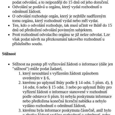
podat odvolání, a to nejpozději do 15 dnů od jeho doručení.
Odvolání se podává u orgánu, který vydal rozhodnutí o
odmítnutí žádosti.
O odvolání rozhoduje orgán, který je nejblíže nadřízeným
tomu orgánu, který rozhodnutí vydal nebo měl vydat.
Ten, kdo o odvolání rozhoduje, tak musí učinit ve lhůtě do 15
dnů od předložení odvolání povinným subjektem.
Proti rozhodnutí odvolacího orgánu se již nelze odvolat. Lze
však podat návrh na přezkoumání takového rozhodnutí u
příslušného soudu.
Stížnost
Stížnost na postup při vyřizování žádosti o informace (dále jen
"stížnost") může podat žadatel,
který nesouhlasí s vyřízením žádosti způsobem
uvedeným v § 6,
kterému po uplynutí lhůty podle § 14 odst. 5 písm. d), §
14 odst. 6 nebo § 15 odst. 3 nebo po uplynutí lhůty pro
vyřízení žádosti o informace stanovené v rozhodnutí
podle odstavce 6 písm. b) nebyla poskytnuta informace
nebo předložena konečná licenční nabídka a nebylo
vydáno rozhodnutí o odmítnutí žádosti,
kterému byla informace poskytnuta částečně, aniž bylo
o zbytku žádosti vydáno rozhodnutí o odmítnutí, nebo