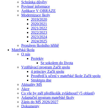
Schránka důvěry
Povinné informace
Aplikace V OBRAZE
Modernizace školy
2019⁄2020
2020⁄2021
2021⁄2022
2022⁄2023
2023⁄2024
2024⁄2025
Pronájem školního hřiště
Mateřská škola
O nás
Projekty
Se sokolem do života
Vzdělávací program Začít spolu
4 principy Začít spolu
Prostředí k učení v mateřské škole Začít spolu
Struktura dne
Aktuality MŠ
Akce
Co vše by měl předškolák zvládnout? (5 oblastí)
Adaptační program mateřské školy
Zápis do MŠ 2026/2027
Dokumenty