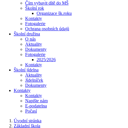
Čím vybavit dítě do MŠ
Školní rok
Organizace šk.roku
Kontakty
Fotogalerie
Ochrana osobních údajů
Školní družina
O nás
Aktuality
Dokumenty
Fotogalerie
2025⁄2026
Kontakty
Školní jídelna
Aktuality
Jídelníček
Dokumenty
Kontakty
Kontakty
Napište nám
E-podatelna
Počasí
Úvodní stránka
Základní škola