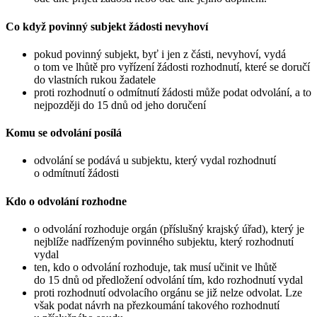
Co když povinný subjekt žádosti nevyhoví
pokud povinný subjekt, byť i jen z části, nevyhoví, vydá
o tom ve lhůtě pro vyřízení žádosti rozhodnutí, které se doručí
do vlastních rukou žadatele
proti rozhodnutí o odmítnutí žádosti může podat odvolání, a to
nejpozději do 15 dnů od jeho doručení
Komu se odvolání posílá
odvolání se podává u subjektu, který vydal rozhodnutí
o odmítnutí žádosti
Kdo o odvolání rozhodne
o odvolání rozhoduje orgán (příslušný krajský úřad), který je
nejblíže nadřízeným povinného subjektu, který rozhodnutí
vydal
ten, kdo o odvolání rozhoduje, tak musí učinit ve lhůtě
do 15 dnů od předložení odvolání tím, kdo rozhodnutí vydal
proti rozhodnutí odvolacího orgánu se již nelze odvolat. Lze
však podat návrh na přezkoumání takového rozhodnutí