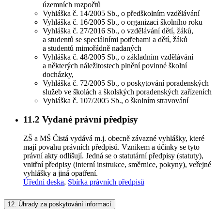
územních rozpočtů
Vyhláška č. 14/2005 Sb., o předškolním vzdělávání
Vyhláška č. 16/2005 Sb., o organizaci školního roku
Vyhláška č. 27/2016 Sb., o vzdělávání dětí, žáků,
a studentů se speciálními potřebami a dětí, žáků
a studentů mimořádně nadaných
Vyhláška č. 48/2005 Sb., o základním vzdělávání
a některých náležitostech plnění povinné školní
docházky,
Vyhláška č. 72/2005 Sb., o poskytování poradenských
služeb ve školách a školských poradenských zařízeních
Vyhláška č. 107/2005 Sb., o školním stravování
11.2
Vydané právní předpisy
ZŠ a MŠ Čistá vydává m.j. obecně závazné vyhlášky, které
mají povahu právních předpisů. Vznikem a účinky se tyto
právní akty odlišují. Jedná se o statutární předpisy (statuty),
vnitřní předpisy (interní instrukce, směrnice, pokyny), veřejné
vyhlášky a jiná opatření.
Úřední deska
,
Sbírka právních předpisů
12.
Úhrady za poskytování informací