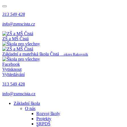
313 549 428
info@zsmscista.cz
ZŠ a MŠ Čistá
Základní a mateřská škola Čistá
…okres Rakovník
Facebook
Vytisknout
Vyhledávání
313 549 428
info@zsmscista.cz
Základní škola
O nás
Rozvoj školy
Projekty
SRPDŠ