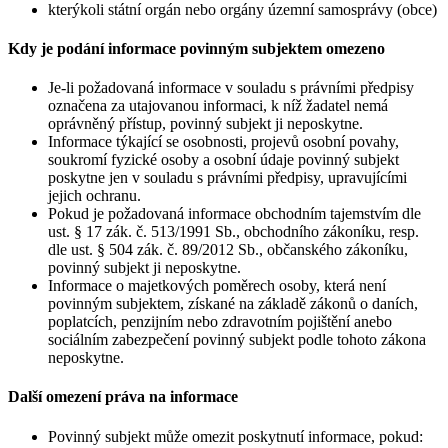
kterýkoli státní orgán nebo orgány územní samosprávy (obce)
Kdy je podání informace povinným subjektem omezeno
Je-li požadovaná informace v souladu s právními předpisy
označena za utajovanou informaci, k níž žadatel nemá
oprávněný přístup, povinný subjekt ji neposkytne.
Informace týkající se osobnosti, projevů osobní povahy,
soukromí fyzické osoby a osobní údaje povinný subjekt
poskytne jen v souladu s právními předpisy, upravujícími
jejich ochranu.
Pokud je požadovaná informace obchodním tajemstvím dle
ust. § 17 zák. č. 513/1991 Sb., obchodního zákoníku, resp.
dle ust. § 504 zák. č. 89/2012 Sb., občanského zákoníku,
povinný subjekt ji neposkytne.
Informace o majetkových poměrech osoby, která není
povinným subjektem, získané na základě zákonů o daních,
poplatcích, penzijním nebo zdravotním pojištění anebo
sociálním zabezpečení povinný subjekt podle tohoto zákona
neposkytne.
Další omezení práva na informace
Povinný subjekt může omezit poskytnutí informace, pokud: