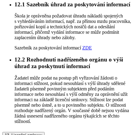
12.1
Sazebník úhrad za poskytování informací
Škola je oprávněna požadovat úhradu nákladů spojených
s vyhledáváním informací, např. za přímou mzdu pracovníka,
pořizování kopií a technických nosičů dat a odesílání
informací, přičemž vydání informace se může podmínit
zaplacením úhrady nebo zálohy.
Sazebník za poskytování informací
ZDE
12.2
Rozhodnutí nadřízeného orgánu o výši
úhrad za poskytnutí informací
Žadatel může podat na postup při vyřizování žádosti o
informaci stížnost, pokud nesouhlasí s výší úhrady sdělené
žadateli písemně povinným subjektem před podáním
informace nebo nesouhlasí s výší odměny za oprávnění užít
informaci na základě licenční smlouvy. Stížnost lze podat
písemně nebo ústně, a to u povinného subjektu. O stížnosti
rozhoduje nadřízený orgán. V současné době nejsou vydána
žádná usnesení nadřízeného orgánu týkajících se těchto
stížností.