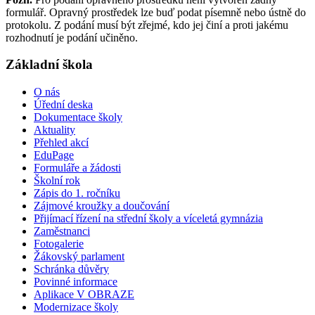
formulář. Opravný prostředek lze buď podat písemně nebo ústně do
protokolu. Z podání musí být zřejmé, kdo jej činí a proti jakému
rozhodnutí je podání učiněno.
Základní škola
O nás
Úřední deska
Dokumentace školy
Aktuality
Přehled akcí
EduPage
Formuláře a žádosti
Školní rok
Zápis do 1. ročníku
Zájmové kroužky a doučování
Přijímací řízení na střední školy a víceletá gymnázia
Zaměstnanci
Fotogalerie
Žákovský parlament
Schránka důvěry
Povinné informace
Aplikace V OBRAZE
Modernizace školy