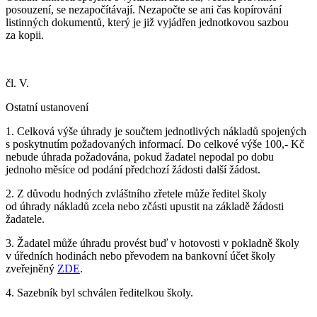
posouzení, se nezapočítávají. Nezapočte se ani čas kopírování
listinných dokumentů, který je již vyjádřen jednotkovou sazbou
za kopii.
čl. V.
Ostatní ustanovení
1. Celková výše úhrady je součtem jednotlivých nákladů spojených
s poskytnutím požadovaných informací. Do celkové výše 100,- Kč
nebude úhrada požadována, pokud žadatel nepodal po dobu
jednoho měsíce od podání předchozí žádosti další žádost.
2. Z důvodu hodných zvláštního zřetele může ředitel školy
od úhrady nákladů zcela nebo zčásti upustit na základě žádosti
žadatele.
3. Žadatel může úhradu provést buď v hotovosti v pokladně školy
v úředních hodinách nebo převodem na bankovní účet školy
zveřejněný
ZDE
.
4. Sazebník byl schválen ředitelkou školy.