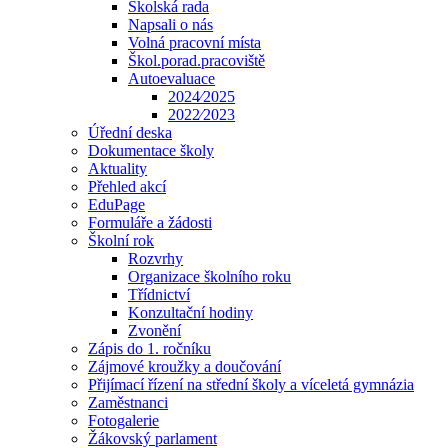
Školská rada
Napsali o nás
Volná pracovní místa
Škol.porad.pracoviště
Autoevaluace
2024⁄2025
2022⁄2023
Úřední deska
Dokumentace školy
Aktuality
Přehled akcí
EduPage
Formuláře a žádosti
Školní rok
Rozvrhy
Organizace školního roku
Třídnictví
Konzultační hodiny
Zvonění
Zápis do 1. ročníku
Zájmové kroužky a doučování
Přijímací řízení na střední školy a víceletá gymnázia
Zaměstnanci
Fotogalerie
Žákovský parlament