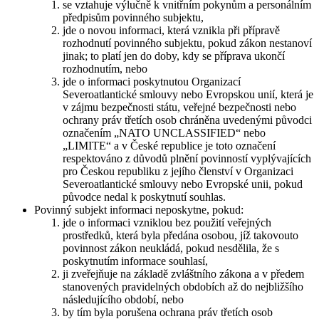
se vztahuje výlučně k vnitřním pokynům a personálním
předpisům povinného subjektu,
jde o novou informaci, která vznikla při přípravě
rozhodnutí povinného subjektu, pokud zákon nestanoví
jinak; to platí jen do doby, kdy se příprava ukončí
rozhodnutím, nebo
jde o informaci poskytnutou Organizací
Severoatlantické smlouvy nebo Evropskou unií, která je
v zájmu bezpečnosti státu, veřejné bezpečnosti nebo
ochrany práv třetích osob chráněna uvedenými původci
označením „NATO UNCLASSIFIED“ nebo
„LIMITE“ a v České republice je toto označení
respektováno z důvodů plnění povinností vyplývajících
pro Českou republiku z jejího členství v Organizaci
Severoatlantické smlouvy nebo Evropské unii, pokud
původce nedal k poskytnutí souhlas.
Povinný subjekt informaci neposkytne, pokud:
jde o informaci vzniklou bez použití veřejných
prostředků, která byla předána osobou, jíž takovouto
povinnost zákon neukládá, pokud nesdělila, že s
poskytnutím informace souhlasí,
ji zveřejňuje na základě zvláštního zákona a v předem
stanovených pravidelných obdobích až do nejbližšího
následujícího období, nebo
by tím byla porušena ochrana práv třetích osob