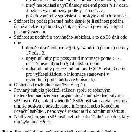
který nesouhlasí s výší úhrady sdělené podle § 17 odst.
3 nebo s výší odměny podle § 14b odst. 2,
požadovanými v souvislosti s poskytováním informací.
Stížnost lze podat písemně nebo ústně; je-li stížnost podána
ústně a nelze-li ji ihned vyřídit, sepíše o ní povinný subjekt
písemný záznam.
Stížnost se podává u povinného subjektu, a to do 30 dnů ode
dne
doručení sdělení podle § 6, § 14 odst. 5 písm. c) nebo §
17 odst. 3,
uplynutí lhůty pro poskytnutí informace podle § 14
odst. 5 písm. d) nebo § 14 odst. 6, nebo
uplynutí lhůty pro rozhodnutí podle § 15 odst. 3 nebo
pro vyřízení žádosti o informace stanovené v
rozhodnutí podle odstavce 6 písm. b).
O stížnosti rozhoduje nadřízený orgán.
Povinný subjekt předloží stížnost spolu se spisovým
materiálem nadřízenému orgánu do 7 dnů ode dne, kdy mu
stížnost došla, pokud v této lhůtě stížnosti sám zcela nevyhoví
tím, že poskytne požadovanou informaci nebo konečnou
licenční nabídku, nebo vydá rozhodnutí o odmítnutí žádosti.
Nadřízený orgán o stížnosti rozhodne do 15 dnů ode dne, kdy
mu byla předložena.
Pozn.
Pro podání opravného prostředku není vytvořen žádný