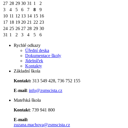
27
28
29
30
31
1
2
3
4
5
6
7
8
9
10
11
12
13
14
15
16
17
18
19
20
21
22
23
24
25
26
27
28
29
30
31
1
2
3
4
5
6
Rychlé odkazy
Úřední deska
Dokumentace školy
Jídelníček
Kontakty
Základní škola
Kontakt:
313 549 428, 736 752 155
E-mail
:
info@zsmscista.cz
Mateřská škola
Kontakt
: 739 941 800
E-mail:
zuzana.machova@zsmscista.cz