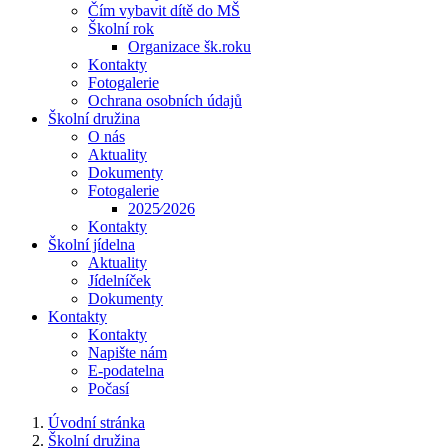
Čím vybavit dítě do MŠ
Školní rok
Organizace šk.roku
Kontakty
Fotogalerie
Ochrana osobních údajů
Školní družina
O nás
Aktuality
Dokumenty
Fotogalerie
2025⁄2026
Kontakty
Školní jídelna
Aktuality
Jídelníček
Dokumenty
Kontakty
Kontakty
Napište nám
E-podatelna
Počasí
Úvodní stránka
Školní družina