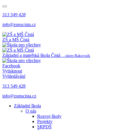
313 549 428
info@zsmscista.cz
ZŠ a MŠ Čistá
Základní a mateřská škola Čistá
…okres Rakovník
Facebook
Vytisknout
Vyhledávání
313 549 428
info@zsmscista.cz
Základní škola
O nás
Rozvoj školy
Projekty
SRPDŠ