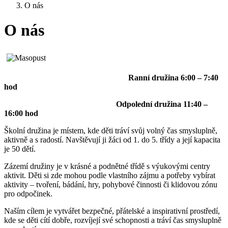
O nás
O nás
Ranní družina 6:00 – 7:40
hod
Odpolední družina 11:40 –
16:00 hod
Školní družina je místem, kde děti tráví svůj volný čas smysluplně,
aktivně a s radostí. Navštěvují ji žáci od 1. do 5. třídy a její kapacita
je 50 dětí.
Zázemí družiny je v krásné a podnětné třídě s výukovými centry
aktivit. Děti si zde mohou podle vlastního zájmu a potřeby vybírat
aktivity – tvoření, bádání, hry, pohybové činnosti či klidovou zónu
pro odpočinek.
Naším cílem je vytvářet bezpečné, přátelské a inspirativní prostředí,
kde se děti cítí dobře, rozvíjejí své schopnosti a tráví čas smysluplně