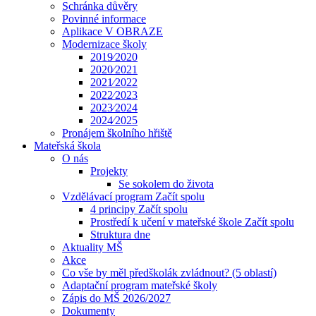
Schránka důvěry
Povinné informace
Aplikace V OBRAZE
Modernizace školy
2019⁄2020
2020⁄2021
2021⁄2022
2022⁄2023
2023⁄2024
2024⁄2025
Pronájem školního hřiště
Mateřská škola
O nás
Projekty
Se sokolem do života
Vzdělávací program Začít spolu
4 principy Začít spolu
Prostředí k učení v mateřské škole Začít spolu
Struktura dne
Aktuality MŠ
Akce
Co vše by měl předškolák zvládnout? (5 oblastí)
Adaptační program mateřské školy
Zápis do MŠ 2026/2027
Dokumenty