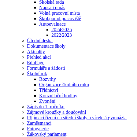
Školská rada
Napsali o nás
Volná pracovní místa
Škol.porad.pracoviště
Autoevaluace
2024⁄2025
2022⁄2023
Úřední deska
Dokumentace školy
Aktuality
Přehled akcí
EduPage
Formuláře a žádosti
Školní rok
Rozvrhy
Organizace školního roku
Třídnictví
Konzultační hodiny
Zvonění
Zápis do 1. ročníku
Zájmové kroužky a doučování
Přijímací řízení na střední školy a víceletá gymnázia
Zaměstnanci
Fotogalerie
Žákovský parlament