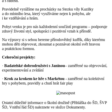
a s radostí.
Pravidelně vyrážíme na procházky na Stezku víly Kazilky
a do místního lesa, který využíváme nejen k pohybu, ale
i ke vzdělávání a hrám.
Pobyt venku je pro nás každodenní součástí programu – podporuje
zdravý životní styl, spolupráci i pozitivní vztah k přírodě.
Na výpravy si s sebou bereme přírodovědný kufřík, díky kterému
mohou děti objevovat, zkoumat a poznávat okolní svět hravou
a praktickou formou.
Celoroční projekty:
·
Badatelské dobrodružství s Janinou
– zaměřené na objevování,
experimentování a zvídání
·
Krok za krokem ke hře s Markétou
- zaměřené na kolektivní
hry s pohybem, pravidly a chutí hrát fair play
Ostatní důležité informace o školní družině (Přihláška do ŠD, ŠVP
ŠD, Vnitřní řád ŠD) naleznete ve složce Dokumenty.