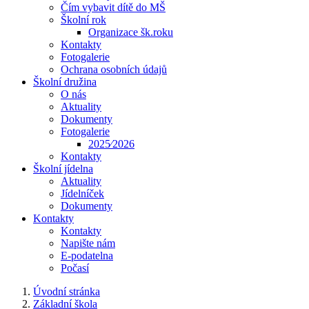
Čím vybavit dítě do MŠ
Školní rok
Organizace šk.roku
Kontakty
Fotogalerie
Ochrana osobních údajů
Školní družina
O nás
Aktuality
Dokumenty
Fotogalerie
2025⁄2026
Kontakty
Školní jídelna
Aktuality
Jídelníček
Dokumenty
Kontakty
Kontakty
Napište nám
E-podatelna
Počasí
Úvodní stránka
Základní škola