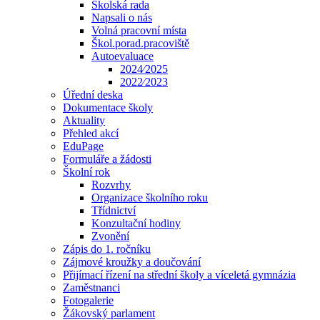
Školská rada
Napsali o nás
Volná pracovní místa
Škol.porad.pracoviště
Autoevaluace
2024⁄2025
2022⁄2023
Úřední deska
Dokumentace školy
Aktuality
Přehled akcí
EduPage
Formuláře a žádosti
Školní rok
Rozvrhy
Organizace školního roku
Třídnictví
Konzultační hodiny
Zvonění
Zápis do 1. ročníku
Zájmové kroužky a doučování
Přijímací řízení na střední školy a víceletá gymnázia
Zaměstnanci
Fotogalerie
Žákovský parlament