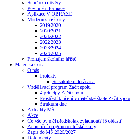
Schránka důvěry
Povinné informace
Aplikace V OBRAZE
Modernizace školy
2019⁄2020
2020⁄2021
2021⁄2022
2022⁄2023
2023⁄2024
2024⁄2025
Pronájem školního hřiště
Mateřská škola
O nás
Projekty
Se sokolem do života
Vzdělávací program Začít spolu
4 principy Začít spolu
Prostředí k učení v mateřské škole Začít spolu
Struktura dne
Aktuality MŠ
Akce
Co vše by měl předškolák zvládnout? (5 oblastí)
Adaptační program mateřské školy
Zápis do MŠ 2026/2027
Dokumenty