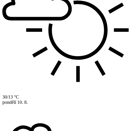
30/13 °C
pondělí
10. 8.