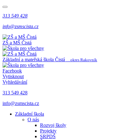
313 549 428
info@zsmscista.cz
ZŠ a MŠ Čistá
Základní a mateřská škola Čistá
…okres Rakovník
Facebook
Vytisknout
Vyhledávání
313 549 428
info@zsmscista.cz
Základní škola
O nás
Rozvoj školy
Projekty
SRPDŠ