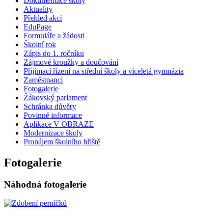
Dokumentace školy
Aktuality
Přehled akcí
EduPage
Formuláře a žádosti
Školní rok
Zápis do 1. ročníku
Zájmové kroužky a doučování
Přijímací řízení na střední školy a víceletá gymnázia
Zaměstnanci
Fotogalerie
Žákovský parlament
Schránka důvěry
Povinné informace
Aplikace V OBRAZE
Modernizace školy
Pronájem školního hřiště
Fotogalerie
Náhodná fotogalerie