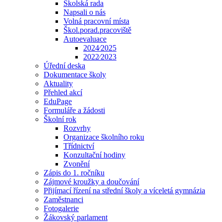
Školská rada
Napsali o nás
Volná pracovní místa
Škol.porad.pracoviště
Autoevaluace
2024⁄2025
2022⁄2023
Úřední deska
Dokumentace školy
Aktuality
Přehled akcí
EduPage
Formuláře a žádosti
Školní rok
Rozvrhy
Organizace školního roku
Třídnictví
Konzultační hodiny
Zvonění
Zápis do 1. ročníku
Zájmové kroužky a doučování
Přijímací řízení na střední školy a víceletá gymnázia
Zaměstnanci
Fotogalerie
Žákovský parlament