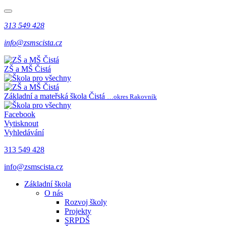
313 549 428
info@zsmscista.cz
ZŠ a MŠ Čistá
Základní a mateřská škola Čistá
…okres Rakovník
Facebook
Vytisknout
Vyhledávání
313 549 428
info@zsmscista.cz
Základní škola
O nás
Rozvoj školy
Projekty
SRPDŠ