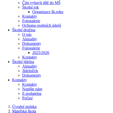
Čím vybavit dítě do MŠ
Školní rok
Organizace šk.roku
Kontakty
Fotogalerie
Ochrana osobních údajů
Školní družina
O nás
Aktuality
Dokumenty
Fotogalerie
2025⁄2026
Kontakty
Školní jídelna
Aktuality
Jídelníček
Dokumenty
Kontakty
Kontakty
Napište nám
E-podatelna
Počasí
Úvodní stránka
Mateřská škola