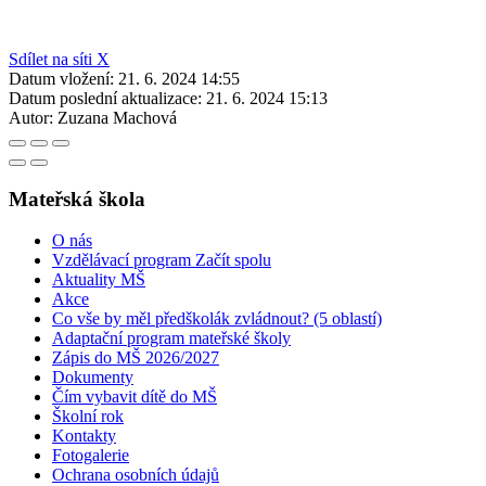
Sdílet na síti X
Datum vložení:
21. 6. 2024 14:55
Datum poslední aktualizace:
21. 6. 2024 15:13
Autor:
Zuzana Machová
Mateřská škola
O nás
Vzdělávací program Začít spolu
Aktuality MŠ
Akce
Co vše by měl předškolák zvládnout? (5 oblastí)
Adaptační program mateřské školy
Zápis do MŠ 2026/2027
Dokumenty
Čím vybavit dítě do MŠ
Školní rok
Kontakty
Fotogalerie
Ochrana osobních údajů