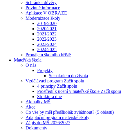
Schránka důvěry
Povinné informace
Aplikace V OBRAZE
Modernizace školy
2019⁄2020
2020⁄2021
2021⁄2022
2022⁄2023
2023⁄2024
2024⁄2025
Pronájem školního hřiště
Mateřská škola
O nás
Projekty
Se sokolem do života
Vzdělávací program Začít spolu
4 principy Začít spolu
Prostředí k učení v mateřské škole Začít spolu
Struktura dne
Aktuality MŠ
Akce
Co vše by měl předškolák zvládnout? (5 oblastí)
Adaptační program mateřské školy
Zápis do MŠ 2026/2027
Dokumenty