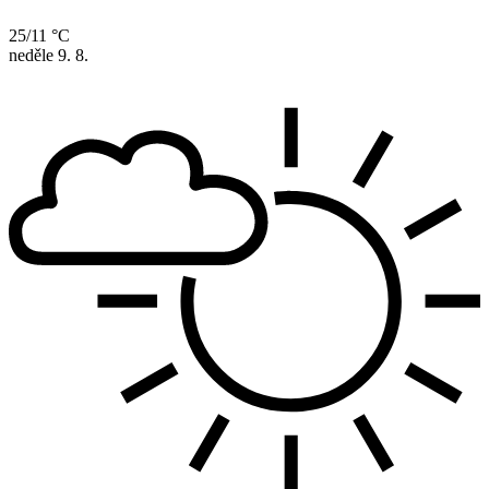
25/11 °C
neděle
9. 8.