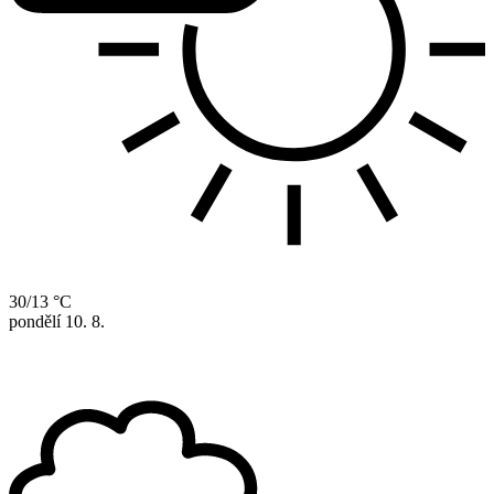
30/13 °C
pondělí
10. 8.