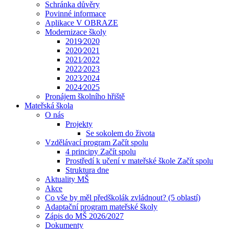
Schránka důvěry
Povinné informace
Aplikace V OBRAZE
Modernizace školy
2019⁄2020
2020⁄2021
2021⁄2022
2022⁄2023
2023⁄2024
2024⁄2025
Pronájem školního hřiště
Mateřská škola
O nás
Projekty
Se sokolem do života
Vzdělávací program Začít spolu
4 principy Začít spolu
Prostředí k učení v mateřské škole Začít spolu
Struktura dne
Aktuality MŠ
Akce
Co vše by měl předškolák zvládnout? (5 oblastí)
Adaptační program mateřské školy
Zápis do MŠ 2026/2027
Dokumenty