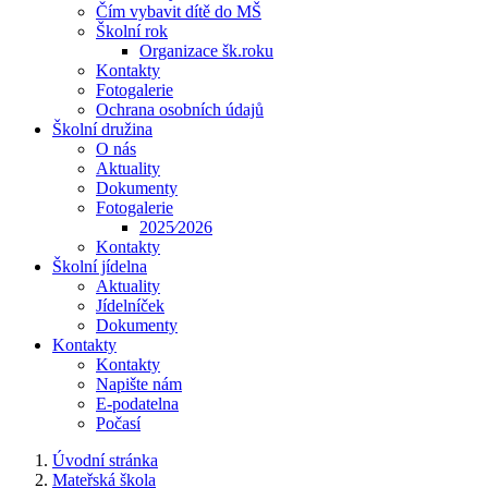
Čím vybavit dítě do MŠ
Školní rok
Organizace šk.roku
Kontakty
Fotogalerie
Ochrana osobních údajů
Školní družina
O nás
Aktuality
Dokumenty
Fotogalerie
2025⁄2026
Kontakty
Školní jídelna
Aktuality
Jídelníček
Dokumenty
Kontakty
Kontakty
Napište nám
E-podatelna
Počasí
Úvodní stránka
Mateřská škola