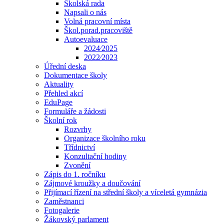
Školská rada
Napsali o nás
Volná pracovní místa
Škol.porad.pracoviště
Autoevaluace
2024⁄2025
2022⁄2023
Úřední deska
Dokumentace školy
Aktuality
Přehled akcí
EduPage
Formuláře a žádosti
Školní rok
Rozvrhy
Organizace školního roku
Třídnictví
Konzultační hodiny
Zvonění
Zápis do 1. ročníku
Zájmové kroužky a doučování
Přijímací řízení na střední školy a víceletá gymnázia
Zaměstnanci
Fotogalerie
Žákovský parlament