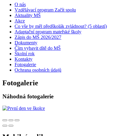
O nás
Vzdělávací program Začít spolu
Aktuality MŠ
Akce
Co vše by měl předškolák zvládnout? (5 oblastí)
Adaptační program mateřské školy
Zápis do MŠ 2026/2027
Dokumenty
Čím vybavit dítě do MŠ
Školní rok
Kontakty
Fotogalerie
Ochrana osobních údajů
Fotogalerie
Náhodná fotogalerie