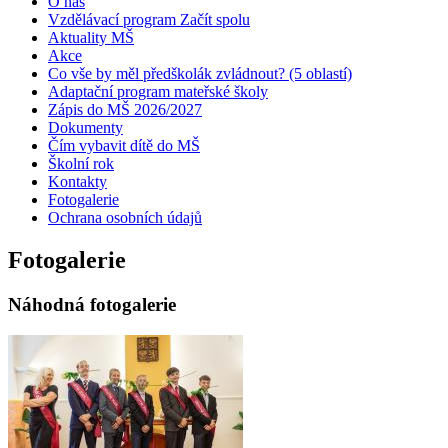
O nás
Vzdělávací program Začít spolu
Aktuality MŠ
Akce
Co vše by měl předškolák zvládnout? (5 oblastí)
Adaptační program mateřské školy
Zápis do MŠ 2026/2027
Dokumenty
Čím vybavit dítě do MŠ
Školní rok
Kontakty
Fotogalerie
Ochrana osobních údajů
Fotogalerie
Náhodná fotogalerie