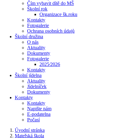
Čím vybavit dítě do MŠ
Školní rok
Organizace šk.roku
Kontakty
Fotogalerie
Ochrana osobních údajů
Školní družina
O nás
Aktuality
Dokumenty
Fotogalerie
2025⁄2026
Kontakty
Školní jídelna
Aktuality
Jídelníček
Dokumenty
Kontakty
Kontakty
Napište nám
E-podatelna
Počasí
Úvodní stránka
Mateřská škola