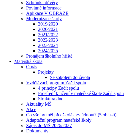
Schránka důvěry
Povinné informace
Aplikace V OBRAZE
Modernizace školy
2019⁄2020
2020⁄2021
2021⁄2022
2022⁄2023
2023⁄2024
2024⁄2025
Pronájem školního hřiště
Mateřská škola
O nás
Projekty
Se sokolem do života
Vzdělávací program Začít spolu
4 principy Začít spolu
Prostředí k učení v mateřské škole Začít spolu
Struktura dne
Aktuality MŠ
Akce
Co vše by měl předškolák zvládnout? (5 oblastí)
Adaptační program mateřské školy
Zápis do MŠ 2026/2027
Dokumenty