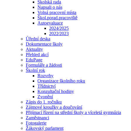
Školská rada
Napsali o nás
Volná pracovní místa
Škol.porad.pracoviště
Autoevaluace
2024⁄2025
2022⁄2023
Úřední deska
Dokumentace školy
Aktuality
Přehled akcí
EduPage
Formuláře a žádosti
Školní rok
Rozvrhy
Organizace školního roku
Třídnictví
Konzultační hodiny
Zvonění
Zápis do 1. ročníku
Zájmové kroužky a doučování
Přijímací řízení na střední školy a víceletá gymnázia
Zaměstnanci
Fotogalerie
Žákovský parlament