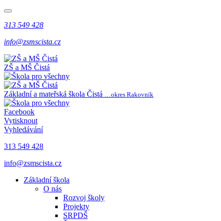
313 549 428
info@zsmscista.cz
ZŠ a MŠ Čistá
Základní a mateřská škola Čistá
…okres Rakovník
Facebook
Vytisknout
Vyhledávání
313 549 428
info@zsmscista.cz
Základní škola
O nás
Rozvoj školy
Projekty
SRPDŠ