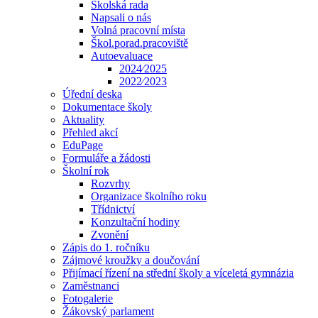
Školská rada
Napsali o nás
Volná pracovní místa
Škol.porad.pracoviště
Autoevaluace
2024⁄2025
2022⁄2023
Úřední deska
Dokumentace školy
Aktuality
Přehled akcí
EduPage
Formuláře a žádosti
Školní rok
Rozvrhy
Organizace školního roku
Třídnictví
Konzultační hodiny
Zvonění
Zápis do 1. ročníku
Zájmové kroužky a doučování
Přijímací řízení na střední školy a víceletá gymnázia
Zaměstnanci
Fotogalerie
Žákovský parlament