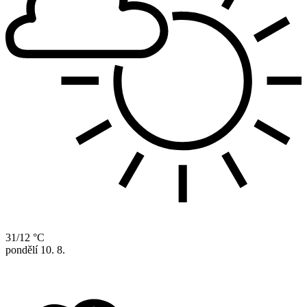
31/12 °C
pondělí
10. 8.