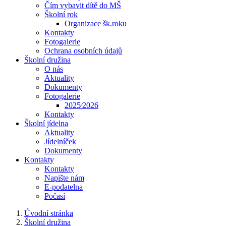
Čím vybavit dítě do MŠ
Školní rok
Organizace šk.roku
Kontakty
Fotogalerie
Ochrana osobních údajů
Školní družina
O nás
Aktuality
Dokumenty
Fotogalerie
2025⁄2026
Kontakty
Školní jídelna
Aktuality
Jídelníček
Dokumenty
Kontakty
Kontakty
Napište nám
E-podatelna
Počasí
Úvodní stránka
Školní družina