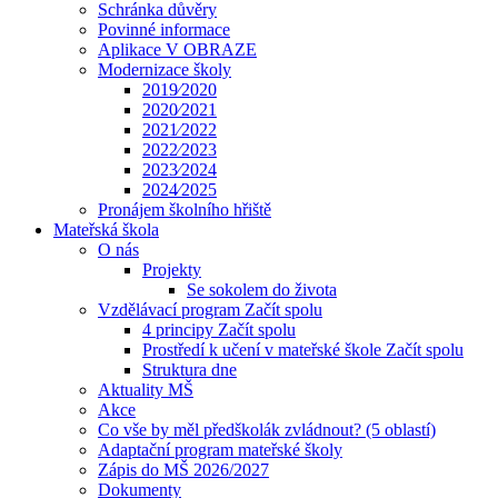
Schránka důvěry
Povinné informace
Aplikace V OBRAZE
Modernizace školy
2019⁄2020
2020⁄2021
2021⁄2022
2022⁄2023
2023⁄2024
2024⁄2025
Pronájem školního hřiště
Mateřská škola
O nás
Projekty
Se sokolem do života
Vzdělávací program Začít spolu
4 principy Začít spolu
Prostředí k učení v mateřské škole Začít spolu
Struktura dne
Aktuality MŠ
Akce
Co vše by měl předškolák zvládnout? (5 oblastí)
Adaptační program mateřské školy
Zápis do MŠ 2026/2027
Dokumenty