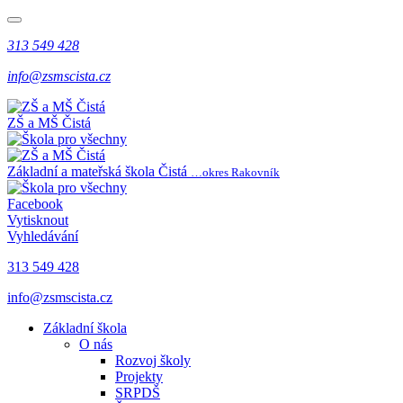
313 549 428
info@zsmscista.cz
ZŠ a MŠ Čistá
Základní a mateřská škola Čistá
…okres Rakovník
Facebook
Vytisknout
Vyhledávání
313 549 428
info@zsmscista.cz
Základní škola
O nás
Rozvoj školy
Projekty
SRPDŠ