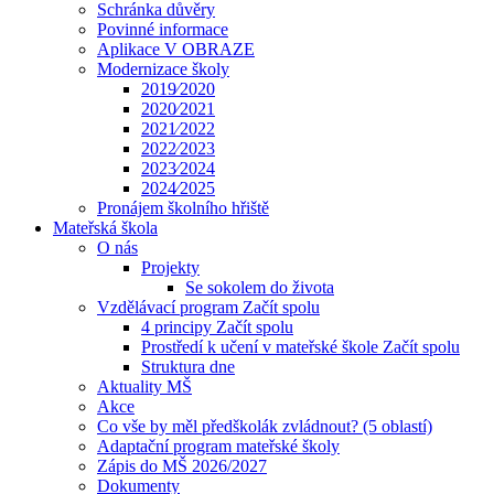
Schránka důvěry
Povinné informace
Aplikace V OBRAZE
Modernizace školy
2019⁄2020
2020⁄2021
2021⁄2022
2022⁄2023
2023⁄2024
2024⁄2025
Pronájem školního hřiště
Mateřská škola
O nás
Projekty
Se sokolem do života
Vzdělávací program Začít spolu
4 principy Začít spolu
Prostředí k učení v mateřské škole Začít spolu
Struktura dne
Aktuality MŠ
Akce
Co vše by měl předškolák zvládnout? (5 oblastí)
Adaptační program mateřské školy
Zápis do MŠ 2026/2027
Dokumenty