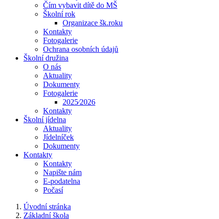
Čím vybavit dítě do MŠ
Školní rok
Organizace šk.roku
Kontakty
Fotogalerie
Ochrana osobních údajů
Školní družina
O nás
Aktuality
Dokumenty
Fotogalerie
2025⁄2026
Kontakty
Školní jídelna
Aktuality
Jídelníček
Dokumenty
Kontakty
Kontakty
Napište nám
E-podatelna
Počasí
Úvodní stránka
Základní škola