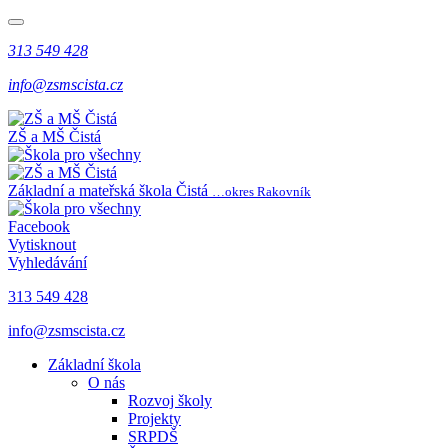
313 549 428
info@zsmscista.cz
ZŠ a MŠ Čistá
Základní a mateřská škola Čistá
…okres Rakovník
Facebook
Vytisknout
Vyhledávání
313 549 428
info@zsmscista.cz
Základní škola
O nás
Rozvoj školy
Projekty
SRPDŠ