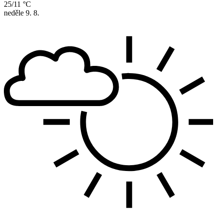
25/11 °C
neděle
9. 8.