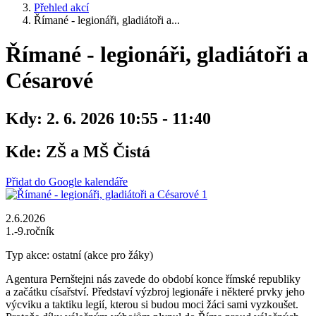
Přehled akcí
Římané - legionáři, gladiátoři a...
Římané - legionáři, gladiátoři a
Césarové
Kdy:
2. 6. 2026 10:55 - 11:40
Kde:
ZŠ a MŠ Čistá
Přidat do Google kalendáře
2.6.2026
1.-9.ročník
Typ akce: ostatní (akce pro žáky)
Agentura Pernštejni nás zavede do období konce římské republiky
a začátku císařství. Představí výzbroj legionáře i některé prvky jeho
výcviku a taktiku legií, kterou si budou moci žáci sami vyzkoušet.