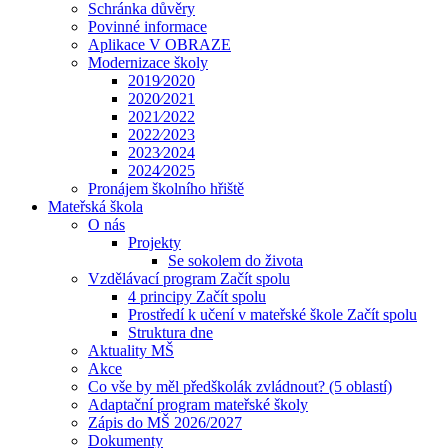
Schránka důvěry
Povinné informace
Aplikace V OBRAZE
Modernizace školy
2019⁄2020
2020⁄2021
2021⁄2022
2022⁄2023
2023⁄2024
2024⁄2025
Pronájem školního hřiště
Mateřská škola
O nás
Projekty
Se sokolem do života
Vzdělávací program Začít spolu
4 principy Začít spolu
Prostředí k učení v mateřské škole Začít spolu
Struktura dne
Aktuality MŠ
Akce
Co vše by měl předškolák zvládnout? (5 oblastí)
Adaptační program mateřské školy
Zápis do MŠ 2026/2027
Dokumenty