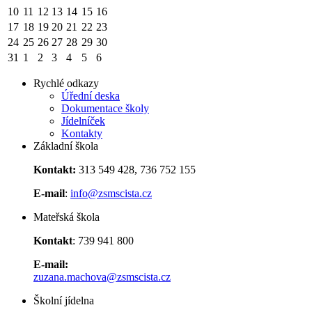
10
11
12
13
14
15
16
17
18
19
20
21
22
23
24
25
26
27
28
29
30
31
1
2
3
4
5
6
Rychlé odkazy
Úřední deska
Dokumentace školy
Jídelníček
Kontakty
Základní škola
Kontakt:
313 549 428, 736 752 155
E-mail
:
info@zsmscista.cz
Mateřská škola
Kontakt
: 739 941 800
E-mail:
zuzana.machova@zsmscista.cz
Školní jídelna