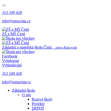
313 549 428
info@zsmscista.cz
ZŠ a MŠ Čistá
Základní a mateřská škola Čistá
…okres Rakovník
Facebook
Vytisknout
Vyhledávání
313 549 428
info@zsmscista.cz
Základní škola
O nás
Rozvoj školy
Projekty
SRPDŠ