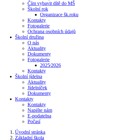
Čím vybavit dítě do MŠ
Školní rok
Organizace šk.roku
Kontakty
Fotogalerie
Ochrana osobních údajů
Školní družina
O nás
Aktuality
Dokumenty
Fotogalerie
2025⁄2026
Kontakty
Školní jídelna
Aktuality
Jídelníček
Dokumenty
Kontakty
Kontakty
Napište nám
E-podatelna
Počasí
Úvodní stránka
Základní škola