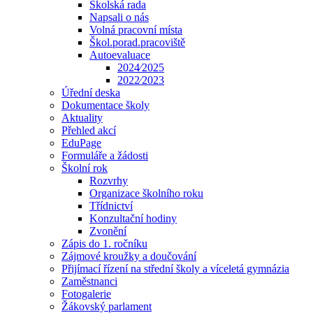
Školská rada
Napsali o nás
Volná pracovní místa
Škol.porad.pracoviště
Autoevaluace
2024⁄2025
2022⁄2023
Úřední deska
Dokumentace školy
Aktuality
Přehled akcí
EduPage
Formuláře a žádosti
Školní rok
Rozvrhy
Organizace školního roku
Třídnictví
Konzultační hodiny
Zvonění
Zápis do 1. ročníku
Zájmové kroužky a doučování
Přijímací řízení na střední školy a víceletá gymnázia
Zaměstnanci
Fotogalerie
Žákovský parlament