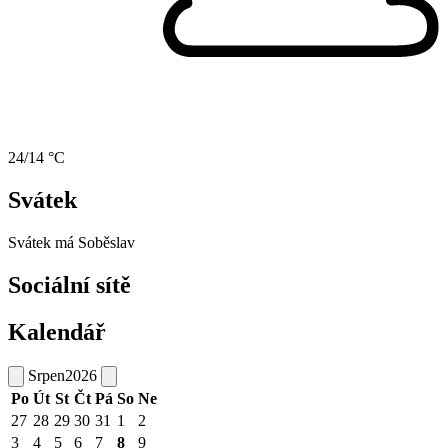
24/14 °C
Svátek
Svátek má
Soběslav
Sociální sítě
Kalendář
Srpen
2026
Po
Út
St
Čt
Pá
So
Ne
27
28
29
30
31
1
2
3
4
5
6
7
8
9