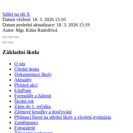
Sdílet na síti X
Datum vložení:
18. 3. 2026 15:10
Datum poslední aktualizace:
18. 3. 2026 15:19
Autor:
Mgr. Klára Rudolfová
Základní škola
O nás
Úřední deska
Dokumentace školy
Aktuality
Přehled akcí
EduPage
Formuláře a žádosti
Školní rok
Zápis do 1. ročníku
Zájmové kroužky a doučování
Přijímací řízení na střední školy a víceletá gymnázia
Zaměstnanci
Fotogalerie