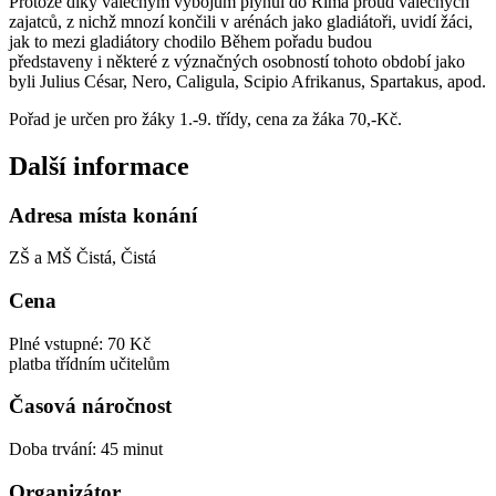
Protože díky válečným výbojům plynul do Říma proud válečných
zajatců, z nichž mnozí končili v arénách jako gladiátoři, uvidí žáci,
jak to mezi gladiátory chodilo Během pořadu budou
představeny i některé z význačných osobností tohoto období jako
byli Julius César, Nero, Caligula, Scipio Afrikanus, Spartakus, apod.
Pořad je určen pro žáky 1.-9. třídy, cena za žáka 70,-Kč.
Další informace
Adresa místa konání
ZŠ a MŠ Čistá, Čistá
Cena
Plné vstupné: 70 Kč
platba třídním učitelům
Časová náročnost
Doba trvání: 45 minut
Organizátor