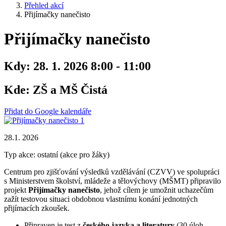
Přehled akcí
Přijímačky nanečisto
Přijímačky nanečisto
Kdy:
28. 1. 2026 8:00 - 11:00
Kde:
ZŠ a MŠ Čistá
Přidat do Google kalendáře
28.1. 2026
Typ akce: ostatní (akce pro žáky)
Centrum pro zjišťování výsledků vzdělávání (CZVV) ve spolupráci
s Ministerstvem školství, mládeže a tělovýchovy (MŠMT) připravilo
projekt
Přijímačky nanečisto
, jehož cílem je umožnit uchazečům
zažít testovou situaci obdobnou vlastnímu konání jednotných
přijímacích zkoušek.
Připraven je test z
českého jazyka a literatury
(30 úloh,