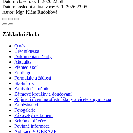
Datum vložení:
6. 1. 2026 22:58
Datum poslední aktualizace:
6. 1. 2026 23:05
Autor:
Mgr. Klára Rudolfová
Základní škola
O nás
Úřední deska
Dokumentace školy
Aktuality
Přehled akcí
EduPage
Formuláře a žádosti
Školní rok
Zápis do 1. ročníku
Zájmové kroužky a doučování
Přijímací řízení na střední školy a víceletá gymnázia
Zaměstnanci
Fotogalerie
Žákovský parlament
Schránka důvěry
Povinné informace
Aplikace V OBRAZE