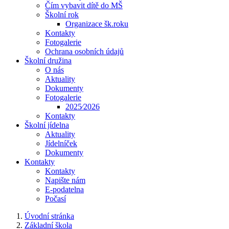
Čím vybavit dítě do MŠ
Školní rok
Organizace šk.roku
Kontakty
Fotogalerie
Ochrana osobních údajů
Školní družina
O nás
Aktuality
Dokumenty
Fotogalerie
2025⁄2026
Kontakty
Školní jídelna
Aktuality
Jídelníček
Dokumenty
Kontakty
Kontakty
Napište nám
E-podatelna
Počasí
Úvodní stránka
Základní škola