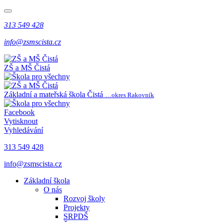
313 549 428
info@zsmscista.cz
ZŠ a MŠ Čistá
Základní a mateřská škola Čistá
…okres Rakovník
Facebook
Vytisknout
Vyhledávání
313 549 428
info@zsmscista.cz
Základní škola
O nás
Rozvoj školy
Projekty
SRPDŠ