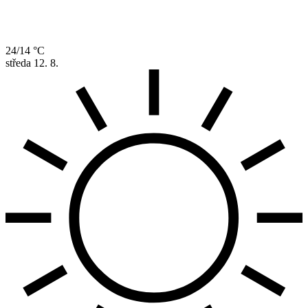
24/14 °C
středa
12. 8.