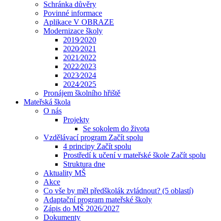
Schránka důvěry
Povinné informace
Aplikace V OBRAZE
Modernizace školy
2019⁄2020
2020⁄2021
2021⁄2022
2022⁄2023
2023⁄2024
2024⁄2025
Pronájem školního hřiště
Mateřská škola
O nás
Projekty
Se sokolem do života
Vzdělávací program Začít spolu
4 principy Začít spolu
Prostředí k učení v mateřské škole Začít spolu
Struktura dne
Aktuality MŠ
Akce
Co vše by měl předškolák zvládnout? (5 oblastí)
Adaptační program mateřské školy
Zápis do MŠ 2026/2027
Dokumenty