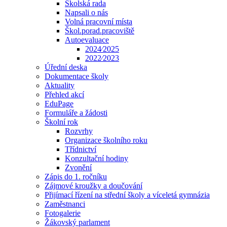
Školská rada
Napsali o nás
Volná pracovní místa
Škol.porad.pracoviště
Autoevaluace
2024⁄2025
2022⁄2023
Úřední deska
Dokumentace školy
Aktuality
Přehled akcí
EduPage
Formuláře a žádosti
Školní rok
Rozvrhy
Organizace školního roku
Třídnictví
Konzultační hodiny
Zvonění
Zápis do 1. ročníku
Zájmové kroužky a doučování
Přijímací řízení na střední školy a víceletá gymnázia
Zaměstnanci
Fotogalerie
Žákovský parlament