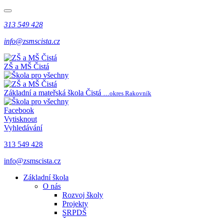
313 549 428
info@zsmscista.cz
ZŠ a MŠ Čistá
Základní a mateřská škola Čistá
…okres Rakovník
Facebook
Vytisknout
Vyhledávání
313 549 428
info@zsmscista.cz
Základní škola
O nás
Rozvoj školy
Projekty
SRPDŠ