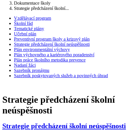
Dokumentace školy
Strategie předcházení školní...
Vzdělávací program
Školní řád
Tematické plány
Učební plán
Preventivní program školy a krizový plán
Strategie předcházení školní neúspěšnosti
Plán environmentální výchovy
Plán výchovného a kariérového poradenství
Plán práce školního metodika prevence
Nadaní žáci
Sazebník pronájmu
Sazebník poskytovaných služeb a povinných úhrad
Strategie předcházení školní
neúspěšnosti
Strategie předcházení školní neúspěšnosti