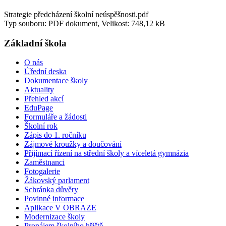
Strategie předcházení školní neúspěšnosti.pdf
Typ souboru: PDF dokument, Velikost: 748,12 kB
Základní škola
O nás
Úřední deska
Dokumentace školy
Aktuality
Přehled akcí
EduPage
Formuláře a žádosti
Školní rok
Zápis do 1. ročníku
Zájmové kroužky a doučování
Přijímací řízení na střední školy a víceletá gymnázia
Zaměstnanci
Fotogalerie
Žákovský parlament
Schránka důvěry
Povinné informace
Aplikace V OBRAZE
Modernizace školy
Pronájem školního hřiště