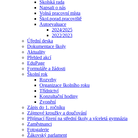
Školská rada
Napsali o nás
Volná pracovní místa
Škol.porad.pracoviště
Autoevaluace
2024⁄2025
2022⁄2023
Úřední deska
Dokumentace školy
Aktuality
Přehled akcí
EduPage
Formuláře a žádosti
Školní rok
Rozvrhy
Organizace školního roku
Třídnictví
Konzultační hodiny
Zvonění
Zápis do 1. ročníku
Zájmové kroužky a doučování
Přijímací řízení na střední školy a víceletá gymnázia
Zaměstnanci
Fotogalerie
Žákovský parlament