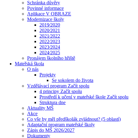
Schránka důvěry
Povinné informace
Aplikace V OBRAZE
Modernizace školy
2019⁄2020
2020⁄2021
2021⁄2022
2022⁄2023
2023⁄2024
2024⁄2025
Pronájem školního hřiště
Mateřská škola
O nás
Projekty
Se sokolem do života
Vzdělávací program Začít spolu
4 principy Začít spolu
Prostředí k učení v mateřské škole Začít spolu
Struktura dne
Aktuality MŠ
Akce
Co vše by měl předškolák zvládnout? (5 oblastí)
Adaptační program mateřské školy
Zápis do MŠ 2026/2027
Dokumenty