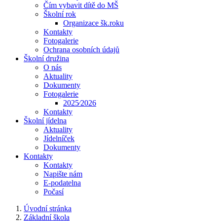
Čím vybavit dítě do MŠ
Školní rok
Organizace šk.roku
Kontakty
Fotogalerie
Ochrana osobních údajů
Školní družina
O nás
Aktuality
Dokumenty
Fotogalerie
2025⁄2026
Kontakty
Školní jídelna
Aktuality
Jídelníček
Dokumenty
Kontakty
Kontakty
Napište nám
E-podatelna
Počasí
Úvodní stránka
Základní škola