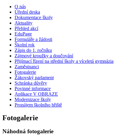
O nás
Úřední deska
Dokumentace školy
Aktuality
Přehled akcí
EduPage
Formuláře a žádosti
Školní rok
Zápis do 1. ročníku
Zájmové kroužky a doučování
Přijímací řízení na střední školy a víceletá gymnázia
Zaměstnanci
Fotogalerie
Žákovský parlament
Schránka důvěry
Povinné informace
Aplikace V OBRAZE
Modernizace školy
Pronájem školního hřiště
Fotogalerie
Náhodná fotogalerie