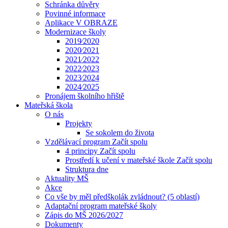
Schránka důvěry
Povinné informace
Aplikace V OBRAZE
Modernizace školy
2019⁄2020
2020⁄2021
2021⁄2022
2022⁄2023
2023⁄2024
2024⁄2025
Pronájem školního hřiště
Mateřská škola
O nás
Projekty
Se sokolem do života
Vzdělávací program Začít spolu
4 principy Začít spolu
Prostředí k učení v mateřské škole Začít spolu
Struktura dne
Aktuality MŠ
Akce
Co vše by měl předškolák zvládnout? (5 oblastí)
Adaptační program mateřské školy
Zápis do MŠ 2026/2027
Dokumenty