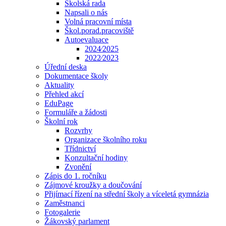
Školská rada
Napsali o nás
Volná pracovní místa
Škol.porad.pracoviště
Autoevaluace
2024⁄2025
2022⁄2023
Úřední deska
Dokumentace školy
Aktuality
Přehled akcí
EduPage
Formuláře a žádosti
Školní rok
Rozvrhy
Organizace školního roku
Třídnictví
Konzultační hodiny
Zvonění
Zápis do 1. ročníku
Zájmové kroužky a doučování
Přijímací řízení na střední školy a víceletá gymnázia
Zaměstnanci
Fotogalerie
Žákovský parlament