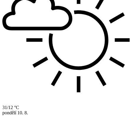
31/12 °C
pondělí
10. 8.