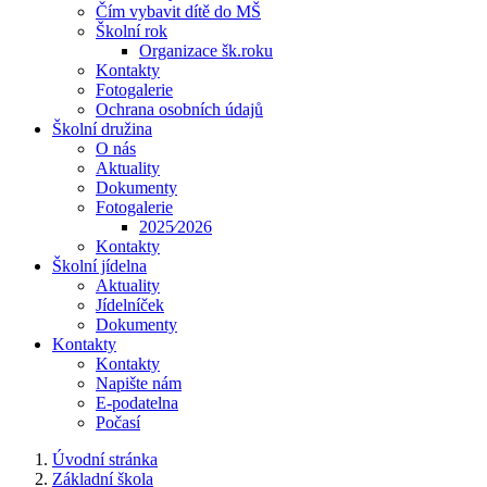
Čím vybavit dítě do MŠ
Školní rok
Organizace šk.roku
Kontakty
Fotogalerie
Ochrana osobních údajů
Školní družina
O nás
Aktuality
Dokumenty
Fotogalerie
2025⁄2026
Kontakty
Školní jídelna
Aktuality
Jídelníček
Dokumenty
Kontakty
Kontakty
Napište nám
E-podatelna
Počasí
Úvodní stránka
Základní škola