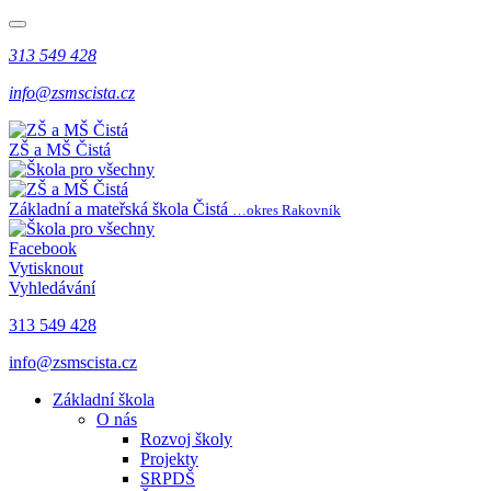
313 549 428
info@zsmscista.cz
ZŠ a MŠ Čistá
Základní a mateřská škola Čistá
…okres Rakovník
Facebook
Vytisknout
Vyhledávání
313 549 428
info@zsmscista.cz
Základní škola
O nás
Rozvoj školy
Projekty
SRPDŠ