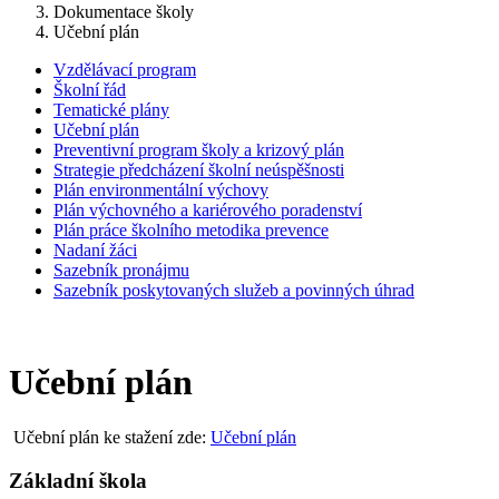
Dokumentace školy
Učební plán
Vzdělávací program
Školní řád
Tematické plány
Učební plán
Preventivní program školy a krizový plán
Strategie předcházení školní neúspěšnosti
Plán environmentální výchovy
Plán výchovného a kariérového poradenství
Plán práce školního metodika prevence
Nadaní žáci
Sazebník pronájmu
Sazebník poskytovaných služeb a povinných úhrad
Učební plán
Učební plán ke stažení zde:
Učební plán
Základní škola