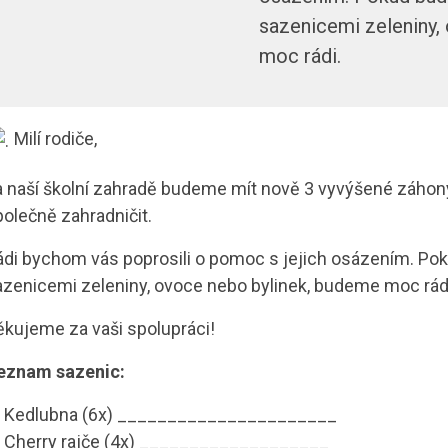
sazenicemi zeleniny,
moc rádi.
Milí rodiče,
a naší školní zahradě budeme mít nově 3 vyvýšené záhon
olečně zahradničit.
ádi bychom vás poprosili o pomoc s jejich osázením. Po
azenicemi zeleniny, ovoce nebo bylinek, budeme moc rád
ěkujeme za vaši spolupráci!
eznam sazenic:
 Kedlubna (6x) ______________________
 Cherry rajče (4x) ___________________