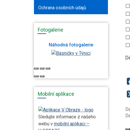
☐
Ochrana osobních údajů
☐
☐
☐
Fotogalerie
☐
☐
Náhodná fotogalerie
D
Mobilní aplikace
Da
Da
Sledujte informace z našeho
webu v
mobilní aplikaci –