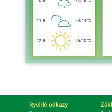
10. 8.
33/16 °C
pondělí
11. 8.
24/14 °C
úterý
12. 8.
26/10 °C
středa
Rychlé odkazy
Zákl