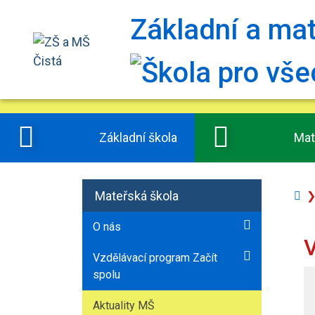
Základní a ma
Základní škola
Mat
Mateřská škola
Úv
st
O nás
V
Vzdělávací program Začít
spolu
Aktuality MŠ