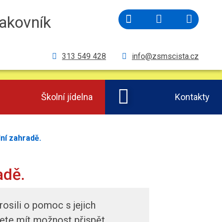
akovník
Facebook
Vyhled
Vytisknout
313 549 428
info@zsmscista.cz
Školní jídelna
Kontakty
ní zahradě.
adě.
osili o pomoc s jejich
ete mít možnost přispět