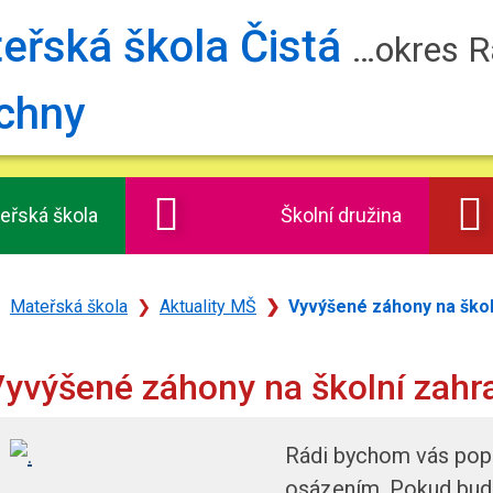
teřská škola Čistá
…okres R
eřská škola
Školní družina
odní
Mateřská škola
Aktuality MŠ
Vyvýšené záhony na škol
ránka
yvýšené záhony na školní zahr
Rádi bychom vás popr
osázením. Pokud bud