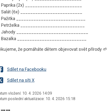
 Paprika (2x) _______________________
 Salát (6x) _________________________
 Pažitka ____________________________
 Petrželka __________________________
 Jahody _____________________________
 Bazalka ____________________________
ěkujeme, že pomáháte dětem objevovat svět přírody 🌱
Sdílet na Facebooku
Sdílet na síti X
tum vložení:
10. 4. 2026 14:09
tum poslední aktualizace:
10. 4. 2026 15:18