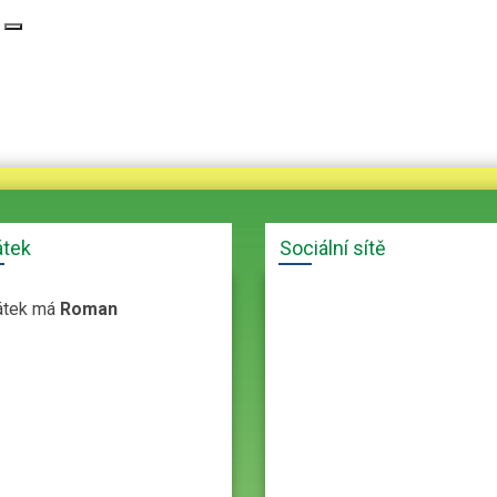
átek
Sociální sítě
átek má
Roman