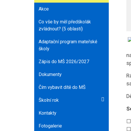
Akce
Co vše by měl předškolák
zvládnout? (5 oblastí)
Adaptační program mateřské
školy
n
Zápis do MŠ 2026/2027
sp
Dokumenty
R
s
Čím vybavit dítě do MŠ
D
Školní rok
S
Kontakty
☐
Fotogalerie
☐